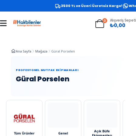
3500 TL ve Üzeri Ücretsiz Kargo!
What
Alışveriş Sepeti
0
₺
0,00
Ana Sayfa
Mağaza
Güral Porselen
PROFESYONEL MUTFAK EKIPMANLARI
Güral Porselen
Açık Büfe
An
Tüm Ürünler
Genel
Ekipmanları
Ek