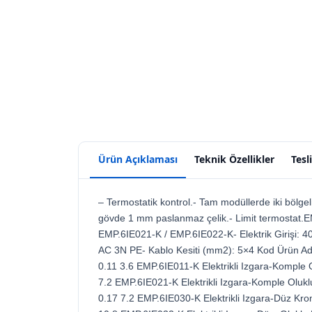
Ürün Açıklaması
Teknik Özellikler
Tesl
– Termostatik kontrol.- Tam modüllerde iki bölgeli 
gövde 1 mm paslanmaz çelik.- Limit termostat.E
EMP.6IE021-K / EMP.6IE022-K- Elektrik Girişi: 
AC 3N PE- Kablo Kesiti (mm2): 5×4 Kod Ürün Ad
0.11 3.6 EMP.6IE011-K Elektrikli Izgara-Komple
7.2 EMP.6IE021-K Elektrikli Izgara-Komple Oluk
0.17 7.2 EMP.6IE030-K Elektrikli Izgara-Düz Kr