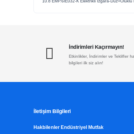
10.8 EMP.6IE032-K Elektrikli Izgara-Düz+Olukl
İndirimleri Kaçırmayın!
Etkinlikler, İndirimler ve Teklifler
bilgileri ilk siz alın!
İletişim Bilgileri
Hakbilenler Endüstriyel Mutfak