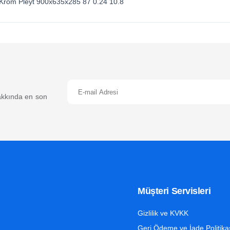
u Krom Pleyt 900x635x285 87 0.24 10.8
 hakkında en son
Müşteri Servisleri
Gizlilik ve KVKK
Geri Ödeme ve İade Politika