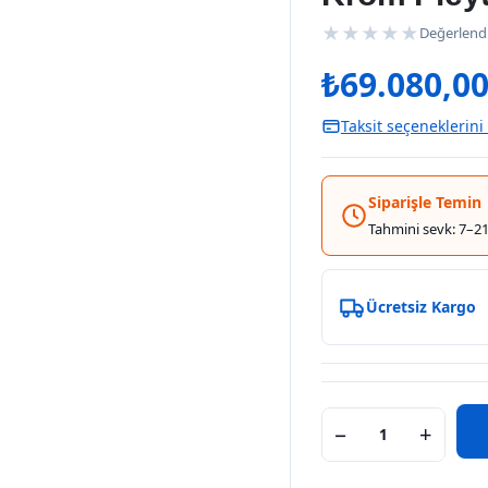
★
★
★
★
★
Değerlend
₺
69.080,0
Taksit seçeneklerini
Siparişle Temin
Tahmini sevk: 7–21
Ücretsiz Kargo
−
+