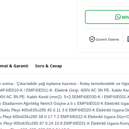
Wha
Güvenli Ödeme
imat & Garanti
Soru & Cevap
ısıtma.- Çıkarılabilir yağ toplama haznesi.- Kolay temizlenebilir ve hijye
MP.6IE010-K / EMP.6IE011-K- Elektrik Girişi: 400V AC 3N PE- Kablo Ke
400V AC 3N PE- Kablo Kesiti (mm2): 5×2,5EMP.6IE030-K / EMP.6IE031-K 
ı Ebatlarmm Ağırlıkkg Netm3 Güçkw a b c EMP.6IE010-K Elektrikli Iz
 Oluklu Pleyt 400x635x285 45 0.11 3.6 EMP.6IE020-K Elektrikli Izgara
lu Pleyt 600x635x285 58 0.17 7.2 EMP.6IE022-K Elektrikli Izgara-Düz
om Pleyt 900x635x285 87 0.24 10.8 EMP.6IE031-K Elektrikli Izgara-Kom