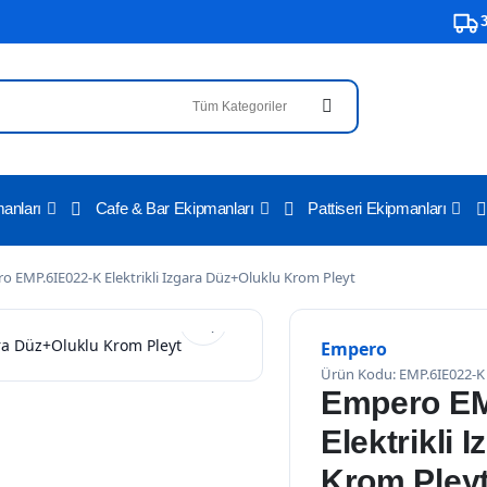
3500 T
anları
Cafe & Bar Ekipmanları
Pattiseri Ekipmanları
o EMP.6IE022-K Elektrikli Izgara Düz+Oluklu Krom Pleyt
Empero
Ürün Kodu: EMP.6IE022-K
Empero EM
Elektrikli 
Krom Pley