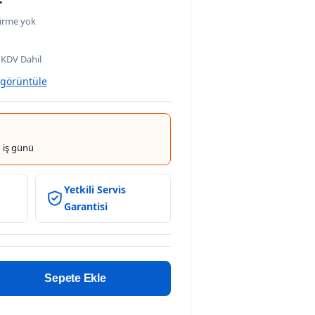
irme yok
0
KDV Dahil
 görüntüle
 iş günü
Yetkili Servis
Garantisi
Sepete Ekle