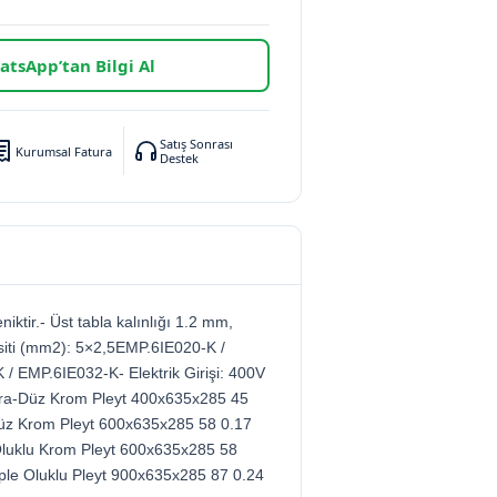
tsApp’tan Bilgi Al
Satış Sonrası
Kurumsal Fatura
Destek
niktir.- Üst tabla kalınlığı 1.2 mm,
siti (mm2): 5×2,5EMP.6IE020-K /
/ EMP.6IE032-K- Elektrik Girişi: 400V
gara-Düz Krom Pleyt 400x635x285 45
-Düz Krom Pleyt 600x635x285 58 0.17
+Oluklu Krom Pleyt 600x635x285 58
ple Oluklu Pleyt 900x635x285 87 0.24