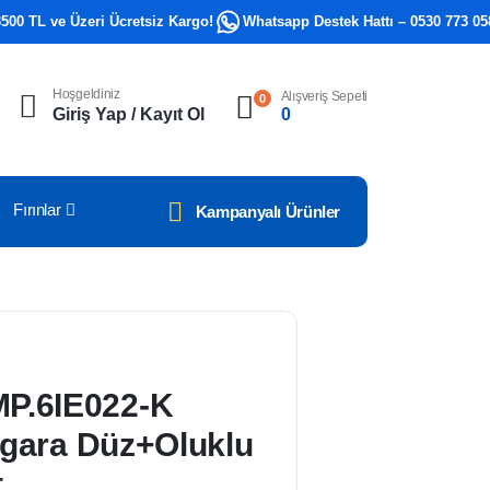
L ve Üzeri Ücretsiz Kargo!
Whatsapp Destek Hattı – 0530 773 0581
Hoşgeldiniz
Alışveriş Sepeti
0
Giriş Yap / Kayıt Ol
0
Fırınlar
Kampanyalı Ürünler
P.6IE022-K
Izgara Düz+Oluklu
t