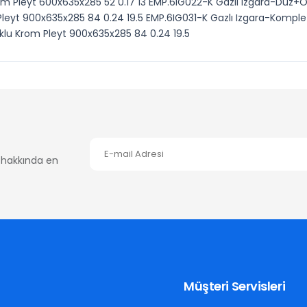
om Pleyt 600x635x285 52 0.17 13 EMP.6IG022-K Gazlı Izgara-Düz+
 Pleyt 900x635x285 84 0.24 19.5 EMP.6IG031-K Gazlı Izgara-Kompl
klu Krom Pleyt 900x635x285 84 0.24 19.5
er hakkında en
Müşteri Servisleri