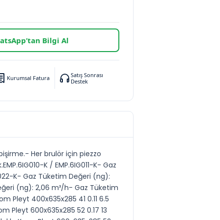
tsApp’tan Bilgi Al
Satış Sonrası
Kurumsal Fatura
Destek
pişirme.- Her brulör için piezzo
ik.EMP.6IG010-K / EMP.6IG011-K- Gaz
022-K- Gaz Tüketim Değeri (ng):
eğeri (ng): 2,06 m³/h- Gaz Tüketim
om Pleyt 400x635x285 41 0.11 6.5
om Pleyt 600x635x285 52 0.17 13