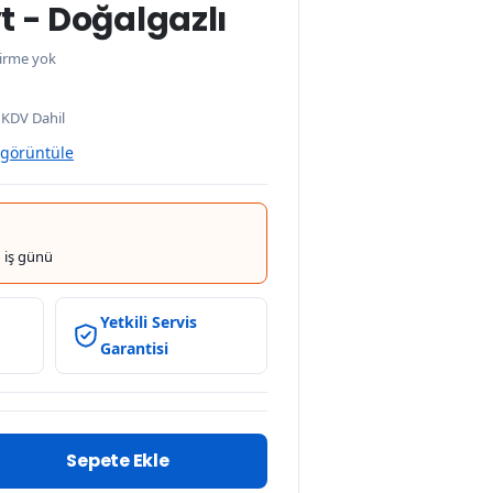
t - Doğalgazlı
irme yok
0
KDV Dahil
 görüntüle
 iş günü
Yetkili Servis
Garantisi
Sepete Ekle