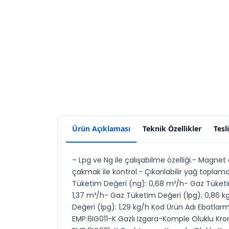
Ürün Açıklaması
Teknik Özellikler
Tesl
– Lpg ve Ng ile çalışabilme özelliği.- Magnet 
çakmak ile kontrol.- Çıkarılabilir yağ topla
Tüketim Değeri (ng): 0,68 m³/h- Gaz Tüketi
1,37 m³/h- Gaz Tüketim Değeri (lpg): 0,86 
Değeri (lpg): 1,29 kg/h Kod Ürün Adı Ebatla
EMP.6IG011-K Gazlı Izgara-Komple Oluklu Kro