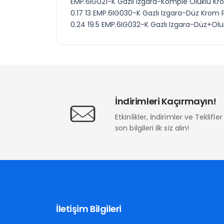
EMP.6IG021-K Gazlı Izgara-Komple Oluklu Kr
0.17 13 EMP.6IG030-K Gazlı Izgara-Düz Krom
0.24 19.5 EMP.6IG032-K Gazlı Izgara-Düz+Olu
İndirimleri Kaçırmayın!
Etkinlikler, İndirimler ve Teklifl
son bilgileri ilk siz alın!
İletişim Bilgileri