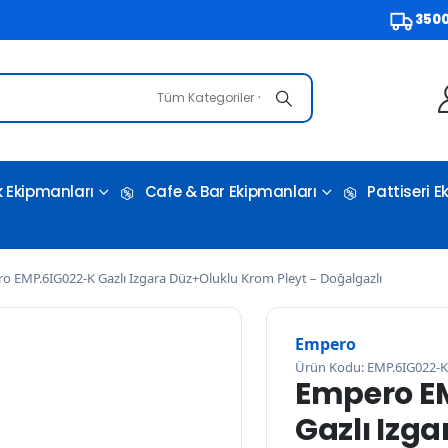
3500 TL v
Tüm Kategoriler
 Ekipmanları
Cafe & Bar Ekipmanları
Pattiseri 
o EMP.6IG022-K Gazlı Izgara Düz+Oluklu Krom Pleyt – Doğalgazlı
Empero
Ürün Kodu: EMP.6IG022-K
Empero E
Gazlı Izg