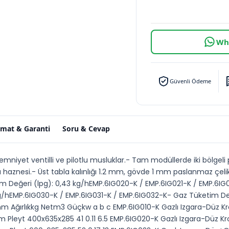
Wha
Güvenli Ödeme
imat & Garanti
Soru & Cevap
emniyet ventilli ve pilotlu musluklar.- Tam modüllerde iki bölgeli 
ma haznesi.- Üst tabla kalınlığı 1.2 mm, gövde 1 mm paslanmaz çel
m Değeri (lpg): 0,43 kg/hEMP.6IG020-K / EMP.6IG021-K / EMP.6IG
kg/hEMP.6IG030-K / EMP.6IG031-K / EMP.6IG032-K- Gaz Tüketim D
rmm Ağırlıkkg Netm3 Güçkw a b c EMP.6IG010-K Gazlı Izgara-Düz Kr
m Pleyt 400x635x285 41 0.11 6.5 EMP.6IG020-K Gazlı Izgara-Düz Kr