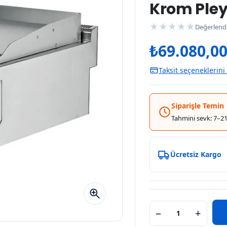
Krom Pley
★
★
★
★
★
Değerlend
₺
69.080,0
Taksit seçeneklerini
Siparişle Temin
Tahmini sevk: 7–21
Ücretsiz Kargo
−
+