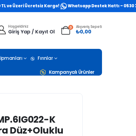
e Üzeri Ücretsiz Kargo!
Whatsapp Destek Hattı – 0530 773 05
Hoşgeldiniz
Alışveriş Sepeti
0
Giriş Yap / Kayıt Ol
₺
0,00
Ekipmanları
Fırınlar
Kampanyalı Ürünler
MP.6IG022-K
ara Düz+Oluklu