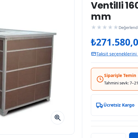
Ventilli 1
mm
★
★
★
★
★
Değerlend
₺
271.580,
Taksit seçeneklerini
Siparişle Temin
Tahmini sevk: 7–21
Ücretsiz Kargo