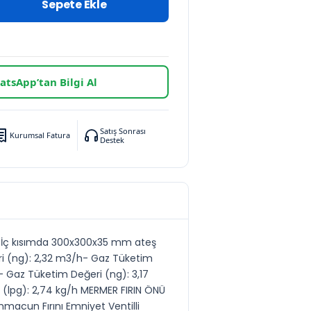
Sepete Ekle
tsApp’tan Bilgi Al
Satış Sonrası
Kurumsal Fatura
Destek
e.- İç kısımda 300x300x35 mm ateş
ri (ng): 2,32 m3/h- Gaz Tüketim
- Gaz Tüketim Değeri (ng): 3,17
(lpg): 2,74 kg/h MERMER FIRIN ÖNÜ
macun Fırını Emniyet Ventilli