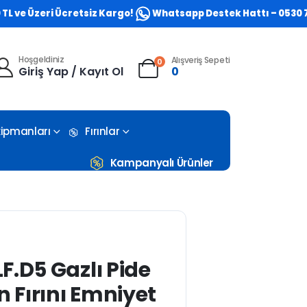
 Üzeri Ücretsiz Kargo!
Whatsapp Destek Hattı – 0530 773 05
Hoşgeldiniz
Alışveriş Sepeti
0
Giriş Yap / Kayıt Ol
0
Ekipmanları
Fırınlar
Kampanyalı Ürünler
F.D5 Gazlı Pide
Fırını Emniyet