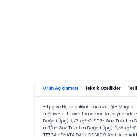
Ürün Açıklaması
Teknik Özellikler
Tesl
– Lpg ve Ng ile çalışabilme özelliği.- Magne
tuğlası.- Üst kısım tamamen izolasyonludur.
Değeri (lpg): 1,72 kg/hPLF.D2- Gaz Tüketim D
m3/h- Gaz Tüketim Değeri (lpg): 2,35 kg/hP
TEZGAH FİYATA DAHİL DEĞİLDİR. Kod Ürün Adı 