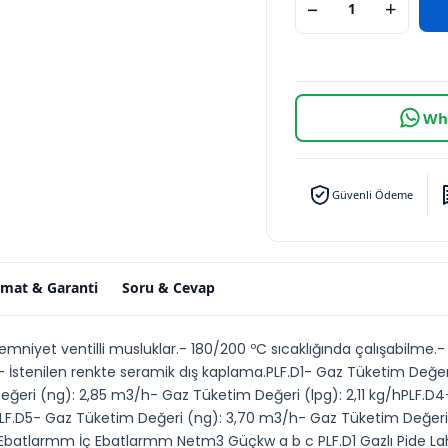
−
+
Wha
Güvenli Ödeme
imat & Garanti
Soru & Cevap
t emniyet ventilli musluklar.- 180/200 ºC sıcaklığında çalışabilm
- İstenilen renkte seramik dış kaplama.PLF.D1- Gaz Tüketim Değe
eğeri (ng): 2,85 m3/h- Gaz Tüketim Değeri (lpg): 2,11 kg/hPLF.D4
LF.D5- Gaz Tüketim Değeri (ng): 3,70 m3/h- Gaz Tüketim Değeri 
Ebatlarmm İç Ebatlarmm Netm3 Güçkw a b c PLF.D1 Gazlı Pide Lah