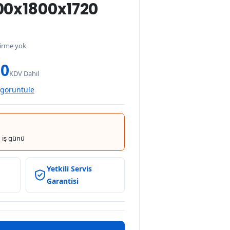
600x1800x1720
irme yok
00
KDV Dahil
 görüntüle
 iş günü
Yetkili Servis
Garantisi