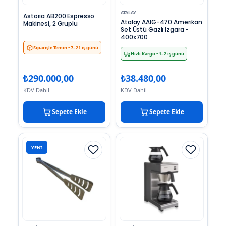
ATALAY
Astoria AB200 Espresso
Atalay AAIG-470 Amerikan
Makinesi, 2 Gruplu
Set Üstü Gazlı Izgara -
400x700
Siparişle Temin
• 7–21 iş günü
Hızlı Kargo
• 1–2 iş günü
₺
290.000,00
₺
38.480,00
KDV Dahil
KDV Dahil
Sepete Ekle
Sepete Ekle
YENI