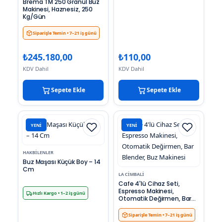
Brema TM 250 Granül Buz
Makinesi, Haznesiz, 250
Kg/Gün
Siparişle Temin
• 7–21 iş günü
₺
245.180,00
₺
110,00
KDV Dahil
KDV Dahil
Sepete Ekle
Sepete Ekle
YENI
YENI
HAKBILENLER
Buz Maşası Küçük Boy – 14
Cm
LA CIMBALI
Cafe 4'lü Cihaz Seti,
Espresso Makinesi,
Hızlı Kargo
• 1–2 iş günü
Otomatik Değirmen, Bar
Blender, Buz Makinesi
Siparişle Temin
• 7–21 iş günü