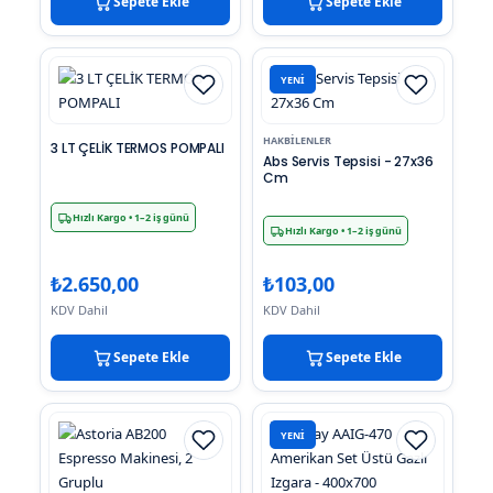
Sepete Ekle
Sepete Ekle
YENI
HAKBILENLER
3 LT ÇELİK TERMOS POMPALI
Abs Servis Tepsisi - 27x36
Cm
Hızlı Kargo
• 1–2 iş günü
Hızlı Kargo
• 1–2 iş günü
₺
2.650,00
₺
103,00
KDV Dahil
KDV Dahil
Sepete Ekle
Sepete Ekle
YENI