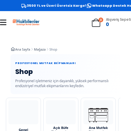
3500 TL ve Üzeri Ücretsiz Kargo!
Whatsapp Destek Hattı 
Alışveriş Sepeti
0
0
Ana Sayfa
Mağaza
Shop
PROFESYONEL MUTFAK EKIPMANLARI
Shop
Profesyonel işletmeniz için dayanıklı, yüksek performanslı
endüstriyel mutfak ekipmanlarını keşfedin.
Açık Büfe
Ana Mutfak
Bi
Genel