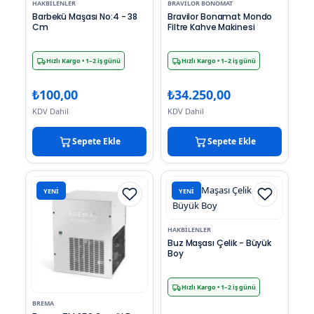
HAKBILENLER
BRAVILOR BONOMAT
Barbekü Maşası No:4 - 38
Bravilor Bonamat Mondo
Cm
Filtre Kahve Makinesi
Hızlı Kargo
• 1–2 iş günü
Hızlı Kargo
• 1–2 iş günü
₺
100,00
₺
34.250,00
KDV Dahil
KDV Dahil
Sepete Ekle
Sepete Ekle
YENI
YENI
HAKBILENLER
Buz Maşası Çelik - Büyük
Boy
Hızlı Kargo
• 1–2 iş günü
BREMA