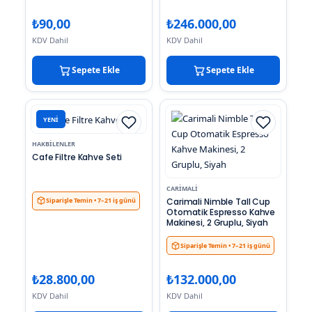
₺
90,00
₺
246.000,00
KDV Dahil
KDV Dahil
Sepete Ekle
Sepete Ekle
YENI
HAKBILENLER
Cafe Filtre Kahve Seti
CARIMALI
Carimali Nimble Tall Cup
Siparişle Temin
• 7–21 iş günü
Otomatik Espresso Kahve
Makinesi, 2 Gruplu, Siyah
Siparişle Temin
• 7–21 iş günü
₺
28.800,00
₺
132.000,00
KDV Dahil
KDV Dahil