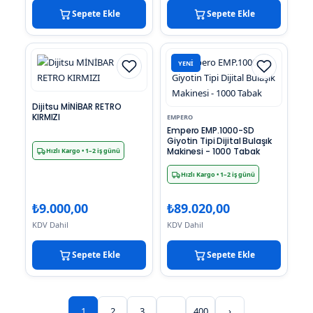
Sepete Ekle
Sepete Ekle
YENI
Dijitsu MİNİBAR RETRO
KIRMIZI
EMPERO
Empero EMP.1000-SD
Giyotin Tipi Dijital Bulaşık
Makinesi - 1000 Tabak
Hızlı Kargo
• 1–2 iş günü
Hızlı Kargo
• 1–2 iş günü
₺
9.000,00
₺
89.020,00
KDV Dahil
KDV Dahil
Sepete Ekle
Sepete Ekle
1
2
3
…
400
›