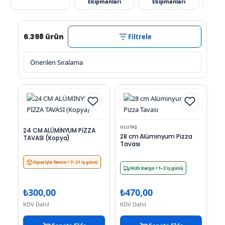
Ekipmanları
Ekipmanları
K
6.398 ürün
Filtrele
ULUTAŞ
24 CM ALÜMİNYUM PİZZA
28 cm Alüminyum Pizza
TAVASI (Kopya)
Tavası
Siparişle Temin
• 7–21 iş günü
Hızlı Kargo
• 1–2 iş günü
₺
300,00
₺
470,00
KDV Dahil
KDV Dahil