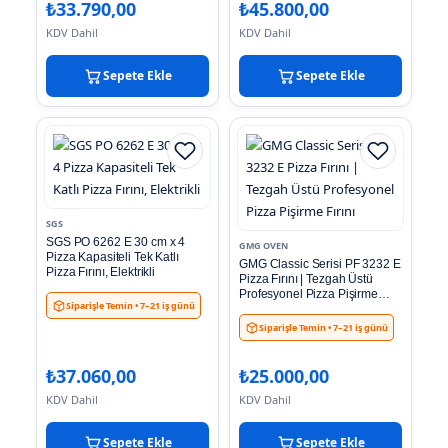
₺
33.790,00
₺
45.800,00
KDV Dahil
KDV Dahil
Sepete Ekle
Sepete Ekle
SGS
SGS PO 6262 E 30 cm x 4
GMG OVEN
Pizza Kapasiteli Tek Katlı
GMG Classic Serisi PF 3232 E
Pizza Fırını, Elektrikli
Pizza Fırını | Tezgah Üstü
Profesyonel Pizza Pişirme
Siparişle Temin
• 7–21 iş günü
Fırını
Siparişle Temin
• 7–21 iş günü
₺
37.060,00
₺
25.000,00
KDV Dahil
KDV Dahil
Sepete Ekle
Sepete Ekle