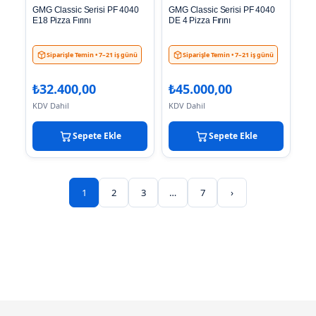
GMG Classic Serisi PF 4040
GMG Classic Serisi PF 4040
E18 Pizza Fırını
DE 4 Pizza Fırını
Siparişle Temin
• 7–21 iş günü
Siparişle Temin
• 7–21 iş günü
₺
32.400,00
₺
45.000,00
KDV Dahil
KDV Dahil
Sepete Ekle
Sepete Ekle
1
2
3
…
7
›