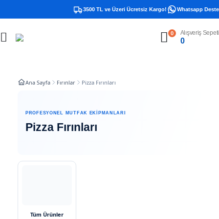
3500 TL ve Üzeri Ücretsiz Kargo!
Whatsapp Destek Ha
Alışveriş Sepeti
0
0
Ana Sayfa
Fırınlar
Pizza Fırınları
PROFESYONEL MUTFAK EKIPMANLARI
Pizza Fırınları
Tüm Ürünler