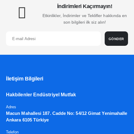
İndirimleri Kaçırmayın!
Etkinlikler, İndirimler ve Teklifler hakkında en
son bilgileri ilk siz alın!
GÖNDER
İletişim Bilgileri
Hakbilenler Endüstriyel Mutfak
Adres
Macun Mahallesi 187. Cadde No: 54/12 Gimat Yenimahalle
Ankara 6105 Türkiye
Telefon