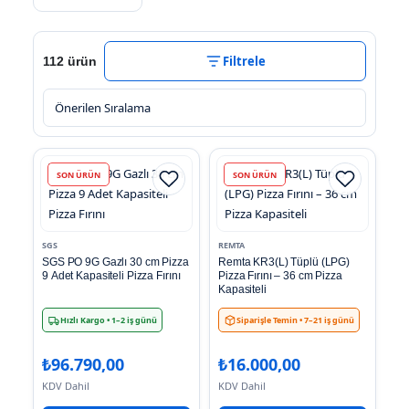
Filtrele
112 ürün
SON ÜRÜN
SON ÜRÜN
SGS
REMTA
SGS PO 9G Gazlı 30 cm Pizza
Remta KR3(L) Tüplü (LPG)
9 Adet Kapasiteli Pizza Fırını
Pizza Fırını – 36 cm Pizza
Kapasiteli
Hızlı Kargo
• 1–2 iş günü
Siparişle Temin
• 7–21 iş günü
₺
96.790,00
₺
16.000,00
KDV Dahil
KDV Dahil