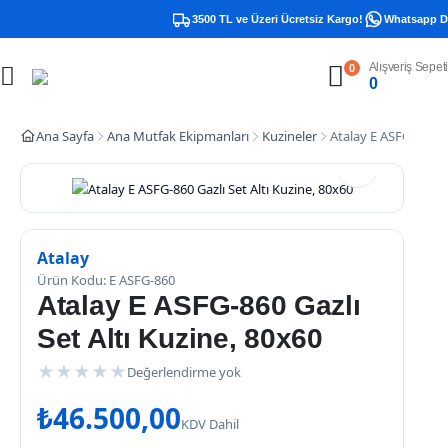
3500 TL ve Üzeri Ücretsiz Kargo!
Whatsapp Des
Alışveriş Sepeti
0
0
Ana Sayfa
Ana Mutfak Ekipmanları
Kuzineler
Atalay E ASFG-860 Ga
Atalay
Ürün Kodu: E ASFG-860
Atalay E ASFG-860 Gazlı
Set Altı Kuzine, 80x60
★
★
★
★
★
Değerlendirme yok
₺
46.500,00
KDV Dahil