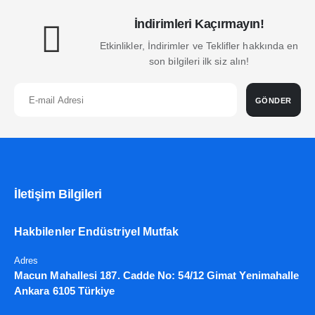
İndirimleri Kaçırmayın!
Etkinlikler, İndirimler ve Teklifler hakkında en
son bilgileri ilk siz alın!
GÖNDER
İletişim Bilgileri
Hakbilenler Endüstriyel Mutfak
Adres
Macun Mahallesi 187. Cadde No: 54/12 Gimat Yenimahalle
Ankara 6105 Türkiye