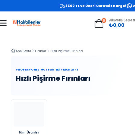
3500 TL ve Üzeri Ücretsiz Kargo!
Wh
Alışveriş Sepeti
0
₺
0,00
Ana Sayfa
Fırınlar
Hızlı Pişirme Fırınları
PROFESYONEL MUTFAK EKIPMANLARI
Hızlı Pişirme Fırınları
Tüm Ürünler