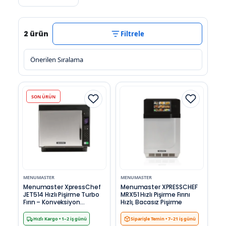
2 ürün
Filtrele
SON ÜRÜN
MENUMASTER
MENUMASTER
Menumaster XpressChef
Menumaster XPRESSCHEF
JET514 Hızlı Pişirme Turbo
MRX51 Hızlı Pişirme Fırını
Fırın – Konveksiyon
Hızlı, Bacasız Pişirme
Destekli, 34 Litre
Hızlı Kargo
• 1–2 iş günü
Siparişle Temin
• 7–21 iş günü