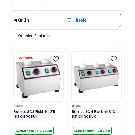
4 ürün
Filtrele
SON ÜRÜN
REMTA
REMTA
Remta SC3 Elektrikli 2'li
Remta SC4 Elektrikli 3'lü
Isıtıcılı Sosluk
Isıtıcılı Sosluk
Hızlı Kargo
• 1–2 iş günü
Hızlı Kargo
• 1–2 iş günü