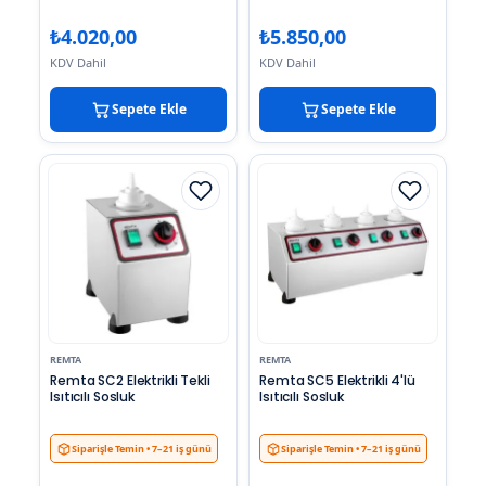
₺
4.020,00
₺
5.850,00
KDV Dahil
KDV Dahil
Sepete Ekle
Sepete Ekle
REMTA
REMTA
Remta SC2 Elektrikli Tekli
Remta SC5 Elektrikli 4'lü
Isıtıcılı Sosluk
Isıtıcılı Sosluk
Siparişle Temin
• 7–21 iş günü
Siparişle Temin
• 7–21 iş günü