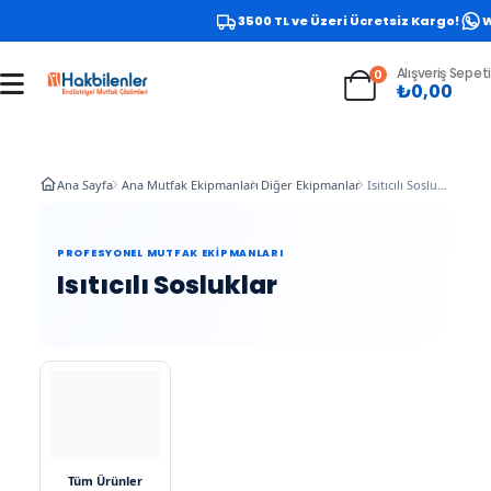
3500 TL ve Üzeri Ücretsiz Kargo!
Wh
Alışveriş Sepeti
0
₺
0,00
Ana Sayfa
Ana Mutfak Ekipmanları
Diğer Ekipmanlar
Isıtıcılı Sosluklar
PROFESYONEL MUTFAK EKIPMANLARI
Isıtıcılı Sosluklar
Tüm Ürünler