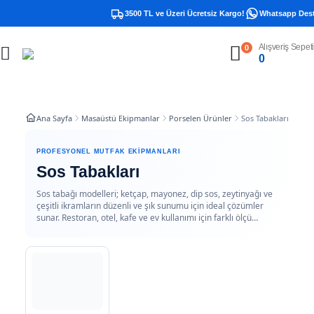
3500 TL ve Üzeri Ücretsiz Kargo!
Whatsapp Destek
Alışveriş Sepeti
0
0
Ana Sayfa
Masaüstü Ekipmanlar
Porselen Ürünler
Sos Tabakları
PROFESYONEL MUTFAK EKIPMANLARI
Sos Tabakları
Sos tabağı modelleri; ketçap, mayonez, dip sos, zeytinyağı ve
çeşitli ikramların düzenli ve şık sunumu için ideal çözümler
sunar. Restoran, otel, kafe ve ev kullanımı için farklı ölçü…