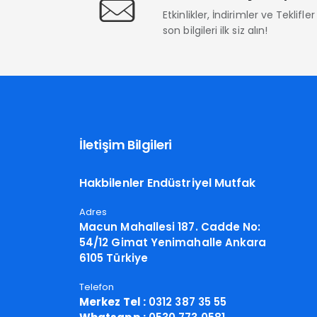
Etkinlikler, İndirimler ve Teklifl
son bilgileri ilk siz alın!
İletişim Bilgileri
Hakbilenler Endüstriyel Mutfak
Adres
Macun Mahallesi 187. Cadde No:
54/12 Gimat Yenimahalle Ankara
6105 Türkiye
Telefon
Merkez Tel :
0312 387 35 55