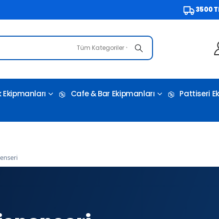
3500 TL ve Ü
Tüm Kategoriler
 Ekipmanları
Cafe & Bar Ekipmanları
Pattiseri 
enseri