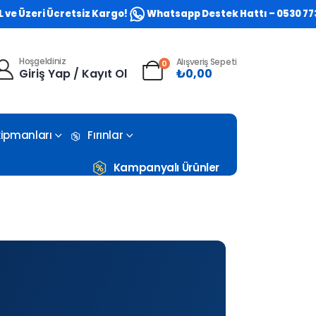
zeri Ücretsiz Kargo!
Whatsapp Destek Hattı – 0530 773 0581
Hoşgeldiniz
Alışveriş Sepeti
0
Giriş Yap / Kayıt Ol
₺
0,00
Ekipmanları
Fırınlar
Kampanyalı Ürünler