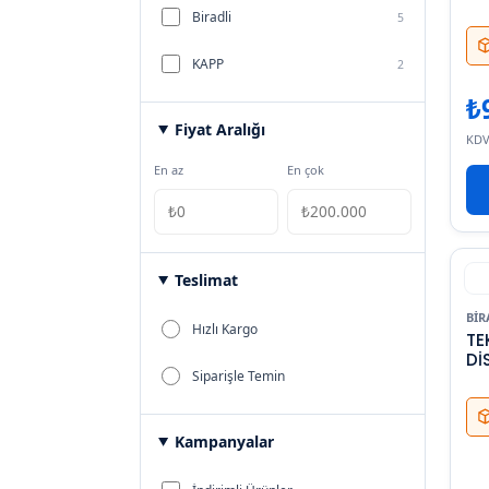
Biradli
5
KAPP
2
₺
Fiyat Aralığı
KDV
En az
En çok
Teslimat
BIR
Hızlı Kargo
TE
Dİ
Siparişle Temin
Kampanyalar