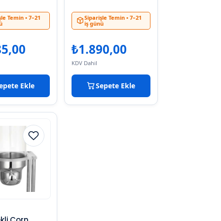
şle Temin
• 7–21
Siparişle Temin
• 7–21
ü
iş günü
85,00
₺
1.890,00
KDV Dahil
epete Ekle
Sepete Ekle
kli Corn