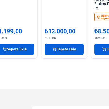
Flakes D
Lt
Sipari
iş gün
1.199,00
₺
12.000,00
₺
8.5
 Dahil
KDV Dahil
KDV Dahil
Sepete Ekle
Sepete Ekle
S