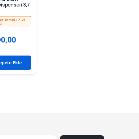
ispenseri 3,7
şle Temin
• 7–21
ü
00,00
epete Ekle