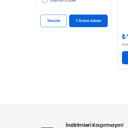
İndirimli Ürünler
Temizle
7 Ürünü Göster
₺
KDV
İndirimleri Kaçırmayın!