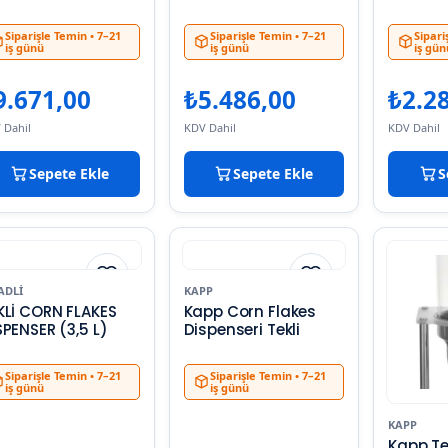
Siparişle Temin
• 7–21
Siparişle Temin
• 7–21
Sipari
iş günü
iş günü
iş gün
9.671,00
₺
5.486,00
₺
2.2
 Dahil
KDV Dahil
KDV Dahil
Sepete Ekle
Sepete Ekle
S
ADLI
KAPP
KLİ CORN FLAKES
Kapp Corn Flakes
SPENSER (3,5 L)
Dispenseri Tekli
Siparişle Temin
• 7–21
Siparişle Temin
• 7–21
iş günü
iş günü
KAPP
Kapp Te