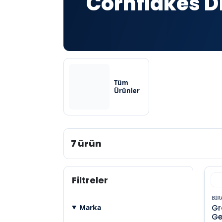
Cornflakes D
Tüm
Ürünler
7 ürün
Filtreler
BIR
Marka
Gro
Ge