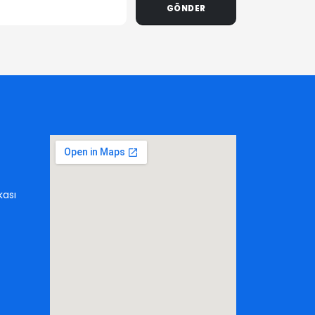
GÖNDER
kası