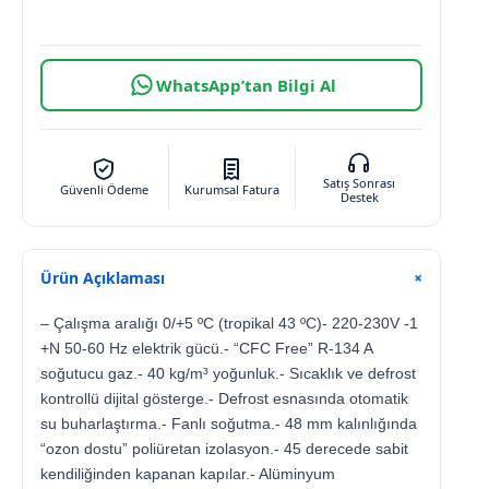
WhatsApp’tan Bilgi Al
Satış Sonrası
Güvenli Ödeme
Kurumsal Fatura
Destek
Ürün Açıklaması
+
– Çalışma aralığı 0/+5 ºC (tropikal 43 ºC)- 220-230V -1
+N 50-60 Hz elektrik gücü.- “CFC Free” R-134 A
soğutucu gaz.- 40 kg/m³ yoğunluk.- Sıcaklık ve defrost
kontrollü dijital gösterge.- Defrost esnasında otomatik
su buharlaştırma.- Fanlı soğutma.- 48 mm kalınlığında
“ozon dostu” poliüretan izolasyon.- 45 derecede sabit
kendiliğinden kapanan kapılar.- Alüminyum