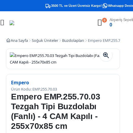
3500 TL ve Üzeri Ücretsiz Kargo!
Whatsapp Destek 
Alışveriş Sepeti
0
0
Ana Sayfa
Soğuk Üniteler
Buzdolapları
Empero EMP.255.70.03 Tezg
Empero
Ürün Kodu: EMP.255.70.03
Empero EMP.255.70.03
Tezgah Tipi Buzdolabı
(Fanlı) - 4 CAM Kapılı -
255x70x85 cm