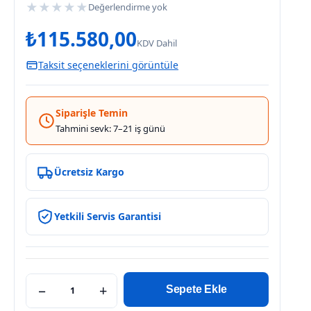
★
★
★
★
★
Değerlendirme yok
₺
115.580,00
KDV Dahil
Taksit seçeneklerini görüntüle
Siparişle Temin
Tahmini sevk: 7–21 iş günü
Ücretsiz Kargo
Yetkili Servis Garantisi
−
+
Sepete Ekle