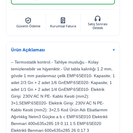
Satış Sonrası
Güvenli Ödeme
Kurumsal Fatura
Destek
Ürün Açıklaması
+
– Termostatik kontrol.- Tahliye musluğu.- Kolay
temizlenebilir ve hijyeniktir.- Üst tabla kalınlığı 1.2 mm,
gövde 1 mm paslanmaz çelik.EMP.6SE010- Kapasite; 1
adet 2/3 Gn + 2 adet 1/6 GnEMP.6SE020- Kapasite; 1
adet 1/1 Gn + 2 adet 1/4 GnEMP.6SE010- Elektrik
Girişi: 230V AC N PE- Kablo Kesiti (mm2):
3×1,5EMP.6SE020- Elektrik Girişi: 230V AC N PE-
Kablo Kesiti (mm2): 3×2,5 Kod Ürün Adı Ebatlarmm
Ağırlıkkg Netm3 Güçkw a b c EMP.6SE010 Elektrikli
Benmari 400x635x285 19 0.11 1.5 EMP.6SE020
Elektrikli Benmari 600x635x285 26 0.17 3