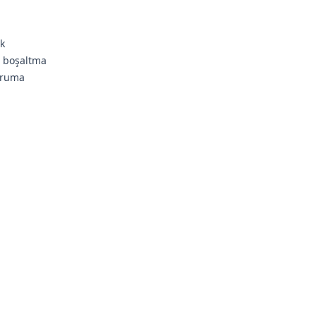
ik
ğ boşaltma
koruma