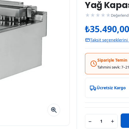
Yağ Kapasi
★
★
★
★
★
Değerlend
₺
35.490,0
Taksit seçeneklerini
Siparişle Temin
Tahmini sevk: 7–21
Ücretsiz Kargo
−
+