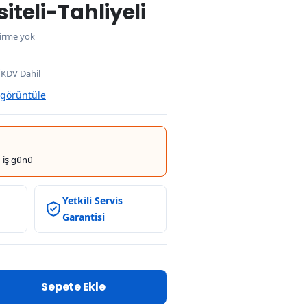
teli-Tahliyeli
irme yok
0
KDV Dahil
 görüntüle
 iş günü
Yetkili Servis
Garantisi
Sepete Ekle