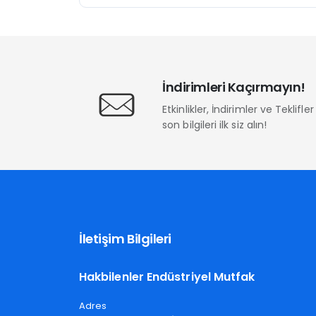
İndirimleri Kaçırmayın!
Etkinlikler, İndirimler ve Teklifl
son bilgileri ilk siz alın!
İletişim Bilgileri
Hakbilenler Endüstriyel Mutfak
Adres