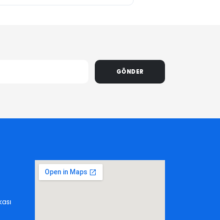
GÖNDER
kası