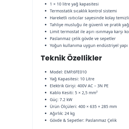
1 × 10 litre yağ kapasitesi
Termostatik sıcaklık kontrol sistemi
Hareketli ısıtıcılar sayesinde kolay temizl
Tahliye musluğu ile güvenli ve pratik ya
Limit termostat ile aşırı ısınmaya karşı 
Paslanmaz çelik gövde ve sepetler
Yoğun kullanıma uygun endüstriyel yapı
Teknik Özellikler
Model: EMP.6FE010
Yağ Kapasitesi: 10 Litre
Elektrik Girişi: 400V AC – 3N PE
Kablo Kesiti: 5 × 2,5 mm²
Güç: 7.2 kW
Ürün Ölçüleri: 400 × 635 × 285 mm
Ağırlık: 24 kg
Gövde & Sepetler: Paslanmaz Çelik