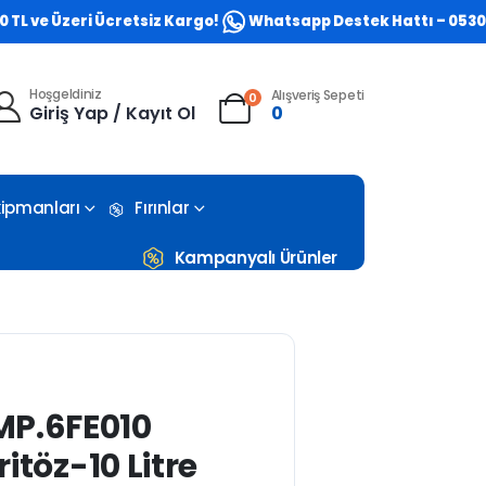
e Üzeri Ücretsiz Kargo!
Whatsapp Destek Hattı – 0530 773 0
Hoşgeldiniz
Alışveriş Sepeti
0
Giriş Yap / Kayıt Ol
0
Ekipmanları
Fırınlar
Kampanyalı Ürünler
MP.6FE010
Fritöz-10 Litre