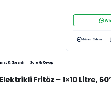
Wha
Güvenli Ödeme
imat & Garanti
Soru & Cevap
ktrikli Fritöz – 1×10 Litre, 60’