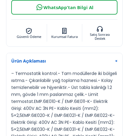
WhatsApp’tan Bilgi Al
Satış Sonrası
Güvenli Ödeme
Kurumsal Fatura
Destek
Ürün Açıklaması
+
– Termostatik kontrol.- Tam modüllerde iki bölgeli
ısıtma.- Çıkarılabilir yağ toplama haznesi.- Kolay
temizlenebilir ve hijyeniktir.- Üst tabla kalınlığı 1.2
mm, gövde 1 mm paslanmaz çelik.- Limit
termostat.EMP.6IE010-K / EMP.6IE011-K- Elektrik
Girişi: 400V AC 3N PE- Kablo Kesiti (mm2):
5×2,5EMP.6IE020-K / EMP.6IE021-K / EMP.6IE022-K-
Elektrik Girişi: 400V AC 3N PE- Kablo Kesiti (mm2):
5×2,5EMP.6IE030-K / EMP.6IE031-K / EMP.6IE032-K-