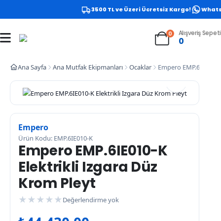
3500 TL ve Üzeri Ücretsiz Kargo!
Whatsap
Alışveriş Sepeti
0
0
Ana Sayfa
Ana Mutfak Ekipmanları
Ocaklar
Empero EMP.6IE010-K 
Empero
Ürün Kodu: EMP.6IE010-K
Empero EMP.6IE010-K
Elektrikli Izgara Düz
Krom Pleyt
★
★
★
★
★
Değerlendirme yok