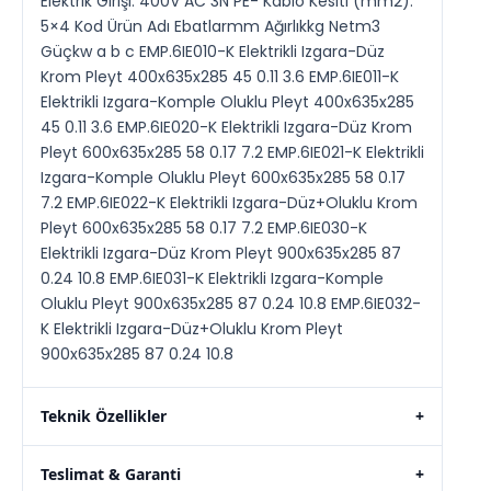
Elektrik Girişi: 400V AC 3N PE- Kablo Kesiti (mm2):
5×4 Kod Ürün Adı Ebatlarmm Ağırlıkkg Netm3
Güçkw a b c EMP.6IE010-K Elektrikli Izgara-Düz
Krom Pleyt 400x635x285 45 0.11 3.6 EMP.6IE011-K
Elektrikli Izgara-Komple Oluklu Pleyt 400x635x285
45 0.11 3.6 EMP.6IE020-K Elektrikli Izgara-Düz Krom
Pleyt 600x635x285 58 0.17 7.2 EMP.6IE021-K Elektrikli
Izgara-Komple Oluklu Pleyt 600x635x285 58 0.17
7.2 EMP.6IE022-K Elektrikli Izgara-Düz+Oluklu Krom
Pleyt 600x635x285 58 0.17 7.2 EMP.6IE030-K
Elektrikli Izgara-Düz Krom Pleyt 900x635x285 87
0.24 10.8 EMP.6IE031-K Elektrikli Izgara-Komple
Oluklu Pleyt 900x635x285 87 0.24 10.8 EMP.6IE032-
K Elektrikli Izgara-Düz+Oluklu Krom Pleyt
900x635x285 87 0.24 10.8
Teknik Özellikler
+
Teslimat & Garanti
+