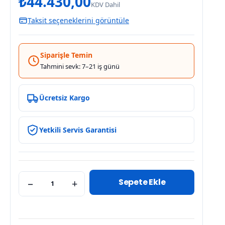
₺
44.430,00
KDV Dahil
Taksit seçeneklerini görüntüle
Siparişle Temin
Tahmini sevk: 7–21 iş günü
Ücretsiz Kargo
Yetkili Servis Garantisi
Sepete Ekle
−
+