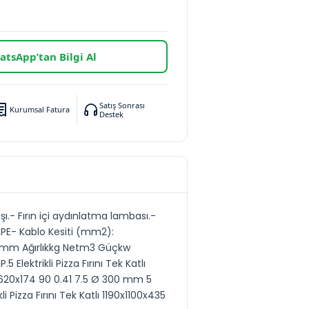
tsApp’tan Bilgi Al
Satış Sonrası
Kurumsal Fatura
Destek
şı.- Fırın içi aydınlatma lambası.-
 PE- Kablo Kesiti (mm2):
larmm Ağırlıkkg Netm3 Güçkw
Elektrikli Pizza Fırını Tek Katlı
0x620x174 90 0.41 7.5 Ø 300 mm 5
 Pizza Fırını Tek Katlı 1190x1100x435