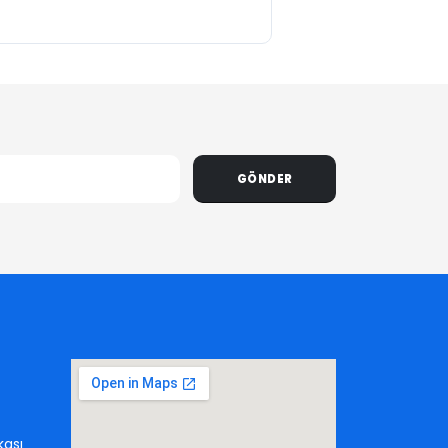
GÖNDER
kası