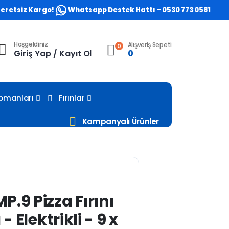
siz Kargo!
Whatsapp Destek Hattı – 0530 773 0581
Hoşgeldiniz
Alışveriş Sepeti
0
Giriş Yap / Kayıt Ol
0
ipmanları
Fırınlar
Kampanyalı Ürünler
.9 Pizza Fırını
 - Elektrikli - 9 x