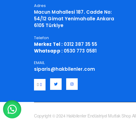
Adres
Macun Mahallesi 187. Cadde No:
54/12 Gimat Yenimahalle Ankara
6105 Türkiye
Telefon
Merkez Tel :
0312 387 35 55
Whatsapp :
0530 773 0581
EMAIL
siparis@hakbilenler.com
Copyright © 2024 Hakbilenler Endüstriyel Mutfak Shop All