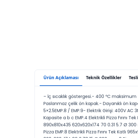
Ürün Açıklaması
Teknik Özellikler
Tesl
– İç sıcaklık göstergesi.- 400 ºC maksimum sıc
Paslanmaz çelik ön kapak.- Dayanıklı ön kapa
5×2.5EMP.8 / EMP.9- Elektrik Girişi: 400V A
Kapasite a b c EMP.4 Elektrikli Pizza Fırını Te
890x810x435 620x620x174 70 0.31 5.7 Ø 300 mm
Pizza EMP.8 Elektrikli Pizza Fırını Tek Katlı 