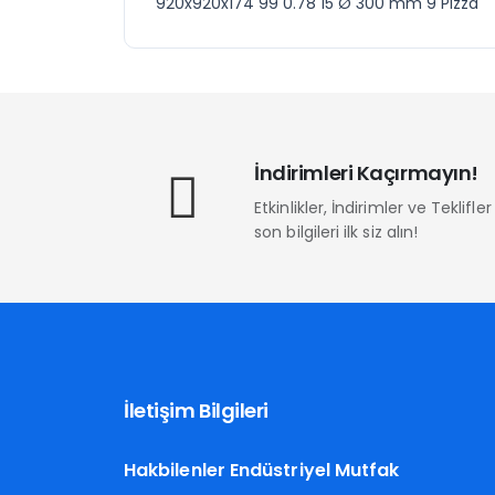
920x920x174 99 0.78 15 Ø 300 mm 9 Pizza
İndirimleri Kaçırmayın!
Etkinlikler, İndirimler ve Teklifl
son bilgileri ilk siz alın!
İletişim Bilgileri
Hakbilenler Endüstriyel Mutfak