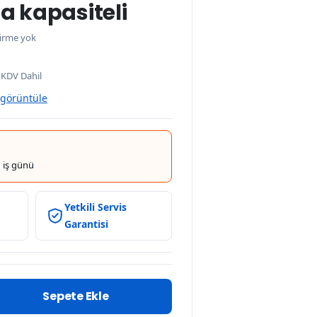
a kapasiteli
irme yok
0
KDV Dahil
 görüntüle
 iş günü
Yetkili Servis
Garantisi
Sepete Ekle