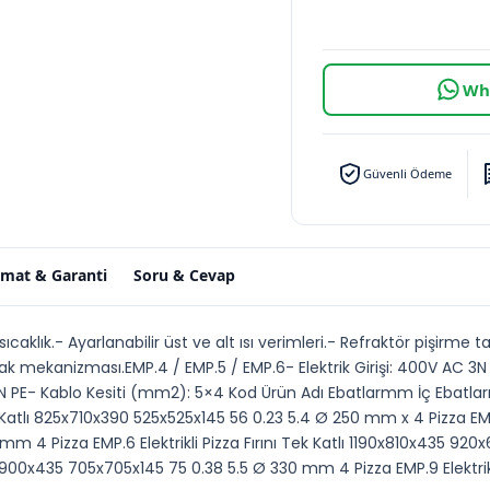
Wha
Güvenli Ödeme
imat & Garanti
Soru & Cevap
aklık.- Ayarlanabilir üst ve alt ısı verimleri.- Refraktör pişirme ta
k mekanizması.EMP.4 / EMP.5 / EMP.6- Elektrik Girişi: 400V AC 3N
C 3N PE- Kablo Kesiti (mm2): 5×4 Kod Ürün Adı Ebatlarmm İç Ebat
k Katlı 825x710x390 525x525x145 56 0.23 5.4 Ø 250 mm x 4 Pizza EMP.5 
 4 Pizza EMP.6 Elektrikli Pizza Fırını Tek Katlı 1190x810x435 92
965x900x435 705x705x145 75 0.38 5.5 Ø 330 mm 4 Pizza EMP.9 Elektrikli