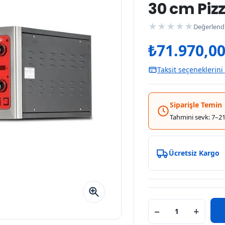
30 cm Pizz
★
★
★
★
★
Değerlend
₺
71.970,0
Taksit seçeneklerini
Siparişle Temin
Tahmini sevk: 7–21
Ücretsiz Kargo
−
+