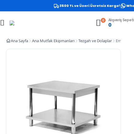
3500 TL ve Üzeri Ücretsiz Kargo!
Whats
Alışveriş Sepeti
0
0
Ana Sayfa
Ana Mutfak Ekipmanları
Tezgah ve Dolaplar
Empero EMP