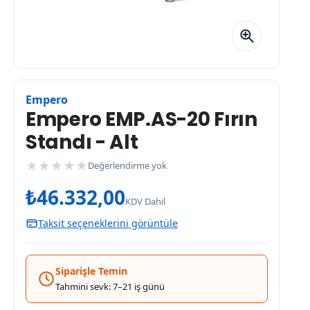
Empero
Empero EMP.AS-20 Fırın
Standı - Alt
★
★
★
★
★
Değerlendirme yok
₺
46.332,00
KDV Dahil
Taksit seçeneklerini görüntüle
Siparişle Temin
Tahmini sevk: 7–21 iş günü