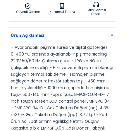
Satış Sonrası
Güvenli Ödeme
Kurumsal Fatura
Destek
Ürün Açıklaması
+
– Ayarlanabilir pişirme süresi ve dijital göstergesi.-
0-400 °C arasında ayarlanabilir pişirme sıcaklığı.-
220V 50/60 Hz. Çalışma gücü.- LPG ve NG ile
çalışabilme özelliği.- Hızlı ve verimli pişirme olanağı
sağlayan termal sabitleme.- Homojen pişirme
sağlayan döner refraktör taban taşı.- 450 mm
fırın iç yüksekliği.- 1000 mm çapında fırın pişirme
taşı.- 500×140 mm kapı ölçüsü.EMP.SPO.04-D- 7
inch touch screen LCD control panel.EMP.SPO.04
– EMP.SPO.04-D- Gaz Tüketim Değeri (ng): 4,35
m3/h- Gaz Tüketim Değeri (lpg): 3,72 kg/h Kod
Ürün Adı Ebatlarmm Ağırlıkkg Netm3 Güçkw
Kapasite a b c EMP.SPO.04 Gazlı Döner Tabanlı