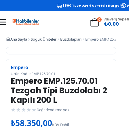
3500 TL ve Üzeri Ücretsiz Kargo!
Wh
Alışveriş Sepeti
0
₺
0,00
Ana Sayfa
Soğuk Üniteler
Buzdolapları
Empero EMP.125.70.01 Tezg
Empero
Ürün Kodu: EMP.125.70.01
Empero EMP.125.70.01
Tezgah Tipi Buzdolabı 2
Kapılı 200 L
★
★
★
★
★
Değerlendirme yok
₺
58.350,00
KDV Dahil