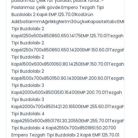
paslanmaz çelik raf yuvaları, plastik raflar..-
Paslanmaz çelik gövde.Empero Tezgah Tipi
Buzdolabı 2 Kapılı EMP.125.70.01KodÜrün
AdıEbatlarmmAğırlıkkgNetm3GüçkwKapasiteltabcEMP.125.6
Tipi Buzdolabı 2
Kapılı1250x600x850860.650.14175EMP.125.70.01Tezgah
Tipi Buzdolabı 2
Kapılı1250x700x850860.650.14200EMP.150.60.01Tezgah
Tipi Buzdolabı 2
Kapılı1500x600x8501060.80.14250EMP.150.70.01Tezgah
Tipi Buzdolabı 2
Kapılı1500x700x8501150.90.14300EMP.200.60.01Tezgah
Tipi Buzdolabı 3
Kapılı2000x600x85013510.16400EMP.200.70.01Tezgah
Tipi Buzdolabı 3
Kapılı2000x700x8501421.20.16500EMP.255.60.01Tezgah
Tipi Buzdolabı 4
Kapılı2550x600x8501761.30.20550EMP.255.70.01Tezgah
Tipi Buzdolabı 4 Kapılı2550x700x8501861.50.20700
Empero Tezgah Tipi Buzdolabı 2 Kapılı EMP.125.70.01