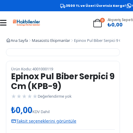
3500 TL ve Üzeri Ücretsiz Kargo!
W
Alışveriş Sepeti
0
₺
0,00
Ana Sayfa
Masaüstü Ekipmanlar
Epinox Pul Biber Serpici 9 Cm (KP
Ürün Kodu: 4001000119
Epinox Pul Biber Serpici 9
Cm (KPB-9)
★
★
★
★
★
Değerlendirme yok
₺
0,00
KDV Dahil
Taksit seçeneklerini görüntüle