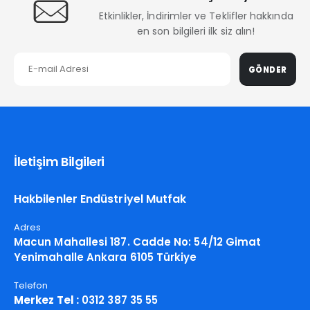
Etkinlikler, İndirimler ve Teklifler hakkında
en son bilgileri ilk siz alın!
GÖNDER
İletişim Bilgileri
Hakbilenler Endüstriyel Mutfak
Adres
Macun Mahallesi 187. Cadde No: 54/12 Gimat
Yenimahalle Ankara 6105 Türkiye
Telefon
Merkez Tel :
0312 387 35 55