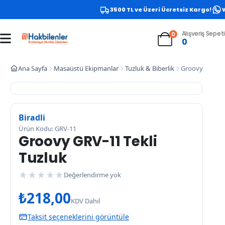
3500 TL ve Üzeri Ücretsiz Kargo!
W
Alışveriş Sepeti
0
0
Ana Sayfa
Masaüstü Ekipmanlar
Tuzluk & Biberlik
Groovy GRV-11 
Biradli
Ürün Kodu: GRV-11
Groovy GRV-11 Tekli
Tuzluk
★
★
★
★
★
Değerlendirme yok
₺
218,00
KDV Dahil
Taksit seçeneklerini görüntüle