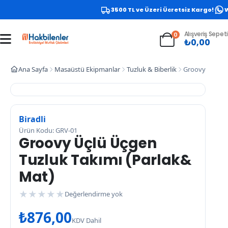
3500 TL ve Üzeri Ücretsiz Kargo!
Wh
Alışveriş Sepeti
0
₺
0,00
Ana Sayfa
Masaüstü Ekipmanlar
Tuzluk & Biberlik
Groovy Üçlü Ü
Biradli
Ürün Kodu: GRV-01
Groovy Üçlü Üçgen
Tuzluk Takımı (Parlak&
Mat)
★
★
★
★
★
Değerlendirme yok
₺
876,00
KDV Dahil