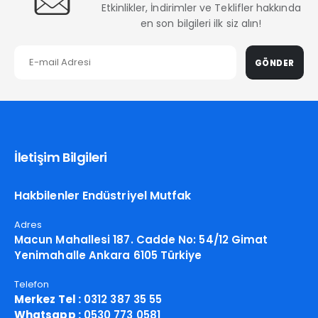
Etkinlikler, İndirimler ve Teklifler hakkında
en son bilgileri ilk siz alın!
GÖNDER
İletişim Bilgileri
Hakbilenler Endüstriyel Mutfak
Adres
Macun Mahallesi 187. Cadde No: 54/12 Gimat
Yenimahalle Ankara 6105 Türkiye
Telefon
Merkez Tel :
0312 387 35 55
Whatsapp :
0530 773 0581