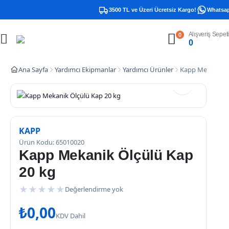
3500 TL ve Üzeri Ücretsiz Kargo!
Whatsapp 
Alışveriş Sepeti
0
0
Ana Sayfa
Yardımcı Ekipmanlar
Yardımcı Ürünler
Kapp Mekanik Ö
KAPP
Ürün Kodu: 65010020
Kapp Mekanik Ölçülü Kap
20 kg
★
★
★
★
★
Değerlendirme yok
₺
0,00
KDV Dahil