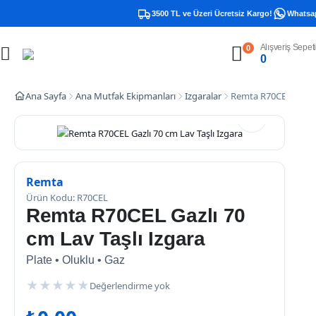
3500 TL ve Üzeri Ücretsiz Kargo!
Whatsapp
Alışveriş Sepeti
0
0
Ana Sayfa
Ana Mutfak Ekipmanları
Izgaralar
Remta R70CEL Gazlı 7
Remta
Ürün Kodu: R70CEL
Remta R70CEL Gazlı 70
cm Lav Taşlı Izgara
Plate • Oluklu • Gaz
★
★
★
★
★
Değerlendirme yok