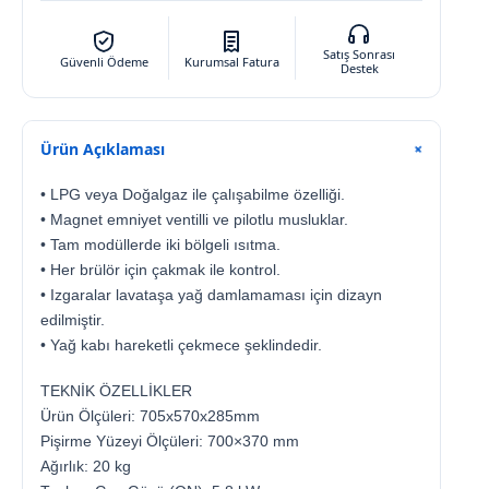
Satış Sonrası
Güvenli Ödeme
Kurumsal Fatura
Destek
Ürün Açıklaması
+
• LPG veya Doğalgaz ile çalışabilme özelliği.
• Magnet emniyet ventilli ve pilotlu musluklar.
• Tam modüllerde iki bölgeli ısıtma.
• Her brülör için çakmak ile kontrol.
• Izgaralar lavataşa yağ damlamaması için dizayn
edilmiştir.
• Yağ kabı hareketli çekmece şeklindedir.
TEKNİK ÖZELLİKLER
Ürün Ölçüleri: 705x570x285mm
Pişirme Yüzeyi Ölçüleri: 700×370 mm
Ağırlık: 20 kg