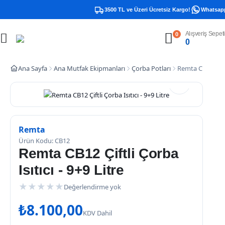
3500 TL ve Üzeri Ücretsiz Kargo!
Whatsapp 
Alışveriş Sepeti
0
0
Ana Sayfa
Ana Mutfak Ekipmanları
Çorba Potları
Remta CB12 Çiftli
Remta
Ürün Kodu: CB12
Remta CB12 Çiftli Çorba
Isıtıcı - 9+9 Litre
★
★
★
★
★
Değerlendirme yok
₺
8.100,00
KDV Dahil