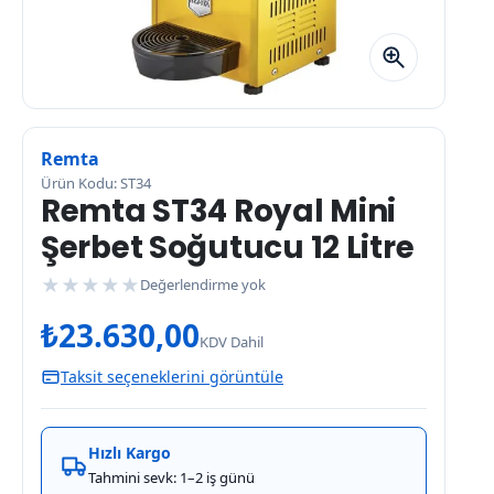
Remta
Ürün Kodu: ST34
Remta ST34 Royal Mini
Şerbet Soğutucu 12 Litre
★
★
★
★
★
Değerlendirme yok
₺
23.630,00
KDV Dahil
Taksit seçeneklerini görüntüle
Hızlı Kargo
Tahmini sevk: 1–2 iş günü