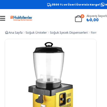
3500 TL ve Üzeri Ücretsiz Kargo!
Wh
Alışveriş Sepeti
0
₺
0,00
Ana Sayfa
Soğuk Üniteler
Soğuk İçecek Dispenserleri
Remta ST34