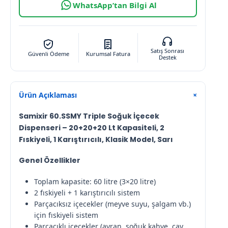
WhatsApp’tan Bilgi Al
Satış Sonrası
Güvenli Ödeme
Kurumsal Fatura
Destek
Ürün Açıklaması
+
Samixir 60.SSMY Triple Soğuk İçecek
Dispenseri – 20+20+20 Lt Kapasiteli, 2
Fıskiyeli, 1 Karıştırıcılı, Klasik Model, Sarı
Genel Özellikler
Toplam kapasite: 60 litre (3×20 litre)
2 fıskiyeli + 1 karıştırıcılı sistem
Parçacıksız içecekler (meyve suyu, şalgam vb.)
için fıskiyeli sistem
Parçacıklı içecekler (ayran, soğuk kahve, çay