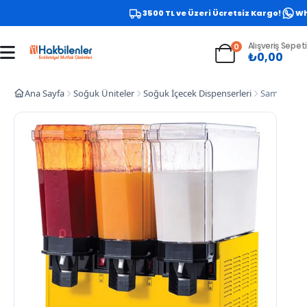
3500 TL ve Üzeri Ücretsiz Kargo!
What
Alışveriş Sepeti
0
₺
0,00
Ana Sayfa
Soğuk Üniteler
Soğuk İçecek Dispenserleri
Samixir 60.S