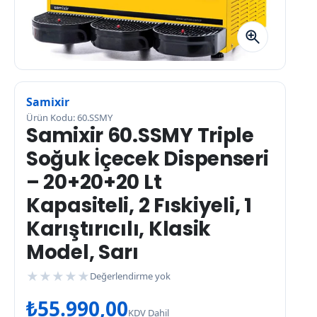
Samixir
Ürün Kodu: 60.SSMY
Samixir 60.SSMY Triple
Soğuk İçecek Dispenseri
– 20+20+20 Lt
Kapasiteli, 2 Fıskiyeli, 1
Karıştırıcılı, Klasik
Model, Sarı
★
★
★
★
★
Değerlendirme yok
₺
55.990,00
KDV Dahil