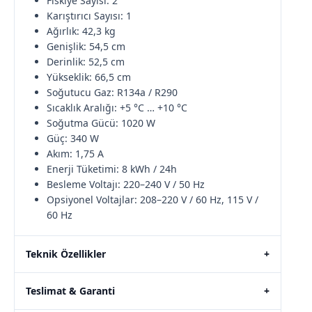
Fıskiye Sayısı: 2
Karıştırıcı Sayısı: 1
Ağırlık: 42,3 kg
Genişlik: 54,5 cm
Derinlik: 52,5 cm
Yükseklik: 66,5 cm
Soğutucu Gaz: R134a / R290
Sıcaklık Aralığı: +5 °C … +10 °C
Soğutma Gücü: 1020 W
Güç: 340 W
Akım: 1,75 A
Enerji Tüketimi: 8 kWh / 24h
Besleme Voltajı: 220–240 V / 50 Hz
Opsiyonel Voltajlar: 208–220 V / 60 Hz, 115 V /
60 Hz
Teknik Özellikler
+
Teslimat & Garanti
+