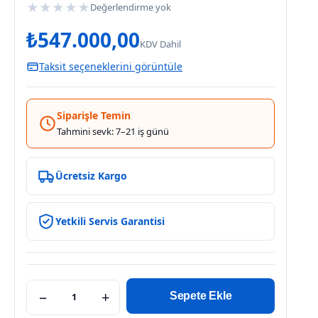
★
★
★
★
★
Değerlendirme yok
₺
547.000,00
KDV Dahil
Taksit seçeneklerini görüntüle
Siparişle Temin
Tahmini sevk: 7–21 iş günü
Ücretsiz Kargo
Yetkili Servis Garantisi
−
+
Sepete Ekle