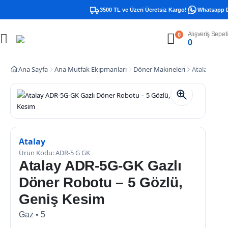
3500 TL ve Üzeri Ücretsiz Kargo!
Whatsapp Des
Alışveriş Sepeti
0
0
Ana Sayfa
Ana Mutfak Ekipmanları
Döner Makineleri
Atalay ADR-
Atalay
Ürün Kodu: ADR-5 G GK
Atalay ADR-5G-GK Gazlı
Döner Robotu – 5 Gözlü,
Geniş Kesim
Gaz • 5