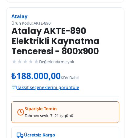
Atalay
Ürün Kodu: AKTE-890
Atalay AKTE-890
Elektrikli Kaynatma
Tenceresi - 800x900
★
★
★
★
★
Değerlendirme yok
₺
188.000,00
KDV Dahil
Taksit seçeneklerini görüntüle
Siparişle Temin
Tahmini sevk: 7–21 iş günü
Ücretsiz Kargo