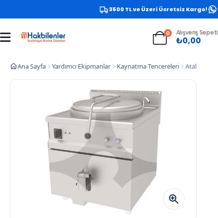
3500 TL ve Üzeri Ücretsiz Kargo!
W
Alışveriş Sepeti
0
₺
0,00
Ana Sayfa
Yardımcı Ekipmanlar
Kaynatma Tencereleri
Atalay AKTE