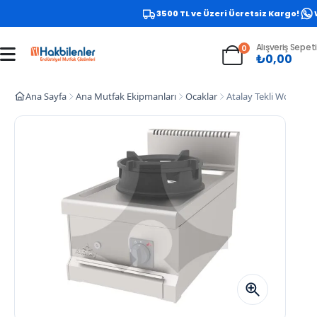
3500 TL ve Üzeri Ücretsiz Kargo!
Wh
Alışveriş Sepeti
0
₺
0,00
Ana Sayfa
Ana Mutfak Ekipmanları
Ocaklar
Atalay Tekli Wok Oca