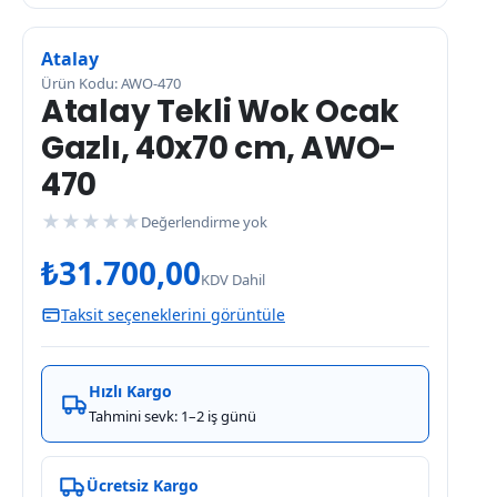
Atalay
Ürün Kodu: AWO-470
Atalay Tekli Wok Ocak
Gazlı, 40x70 cm, AWO-
470
★
★
★
★
★
Değerlendirme yok
₺
31.700,00
KDV Dahil
Taksit seçeneklerini görüntüle
Hızlı Kargo
Tahmini sevk: 1–2 iş günü
Ücretsiz Kargo