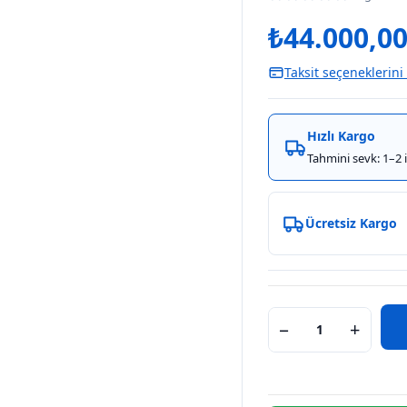
₺
44.000,0
Taksit seçeneklerini
Hızlı Kargo
Tahmini sevk: 1–2 
Ücretsiz Kargo
−
+