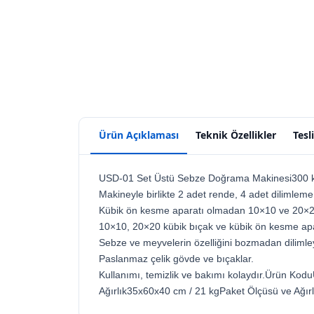
Ürün Açıklaması
Teknik Özellikler
Tesl
USD-01 Set Üstü Sebze Doğrama Makinesi300 kg/
Makineyle birlikte 2 adet rende, 4 adet dilimlem
Kübik ön kesme aparatı olmadan 10×10 ve 20×20
10×10, 20×20 kübik bıçak ve kübik ön kesme apar
Sebze ve meyvelerin özelliğini bozmadan dilimle
Paslanmaz çelik gövde ve bıçaklar.
Kullanımı, temizlik ve bakımı kolaydır.Ürün K
Ağırlık35x60x40 cm / 21 kgPaket Ölçüsü ve Ağı