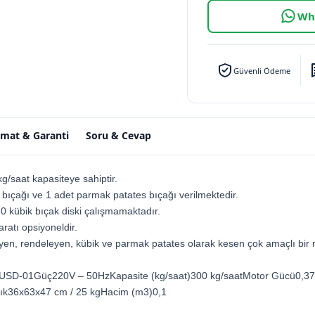
Wha
Güvenli Ödeme
imat & Garanti
Soru & Cevap
saat kapasiteye sahiptir.
e bıçağı ve 1 adet parmak patates bıçağı verilmektedir.
 kübik bıçak diski çalışmamaktadır.
atı opsiyoneldir.
yen, rendeleyen, kübik ve parmak patates olarak kesen çok amaçlı bir 
oduUSD-01Güç220V – 50HzKapasite (kg/saat)300 kg/saatMotor Gücü0,37 
rlık36x63x47 cm / 25 kgHacim (m3)0,1