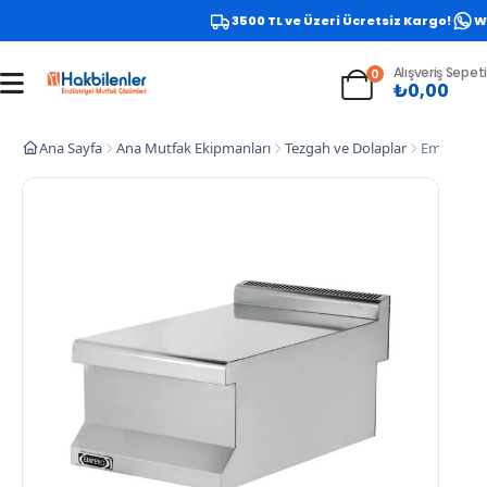
3500 TL ve Üzeri Ücretsiz Kargo!
Wha
Alışveriş Sepeti
0
₺
0,00
Ana Sayfa
Ana Mutfak Ekipmanları
Tezgah ve Dolaplar
Empero Ar