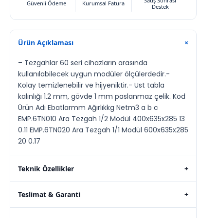
Satış Sonrası
Güvenli Ödeme
Kurumsal Fatura
Destek
Ürün Açıklaması
+
– Tezgahlar 60 seri cihazların arasında
kullanılabilecek uygun modüler ölçülerdedir.-
Kolay temizlenebilir ve hijyeniktir.- Üst tabla
kalınlığı 1.2 mm, gövde 1 mm paslanmaz çelik. Kod
Ürün Adı Ebatlarmm Ağırlıkkg Netm3 a b c
EMP.6TN010 Ara Tezgah 1/2 Modül 400x635x285 13
0.11 EMP.6TN020 Ara Tezgah 1/1 Modül 600x635x285
20 0.17
Teknik Özellikler
+
Teslimat & Garanti
+