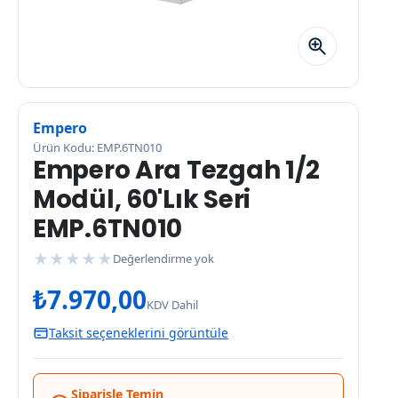
Empero
Ürün Kodu: EMP.6TN010
Empero Ara Tezgah 1/2
Modül, 60'Lık Seri
EMP.6TN010
★
★
★
★
★
Değerlendirme yok
₺
7.970,00
KDV Dahil
Taksit seçeneklerini görüntüle
Siparişle Temin