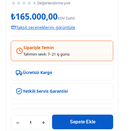
★
★
★
★
★
Değerlendirme yok
₺
165.000,00
KDV Dahil
Taksit seçeneklerini görüntüle
Siparişle Temin
Tahmini sevk: 7–21 iş günü
Ücretsiz Kargo
Yetkili Servis Garantisi
−
+
Sepete Ekle