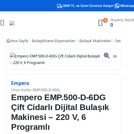
3500 TL ve Üzeri Ücretsiz Kargo!
Whatsapp 
Alışveriş Sepeti
0
0
Ana Sayfa
Bulaşıkhane Ekipmanları
Bulaşık Makineleri
Set Altı Bu
Empero
Ürün Kodu: EMP.500-D-6DG
Empero EMP.500-D-6DG
Çift Cidarlı Dijital Bulaşık
Makinesi – 220 V, 6
Programlı