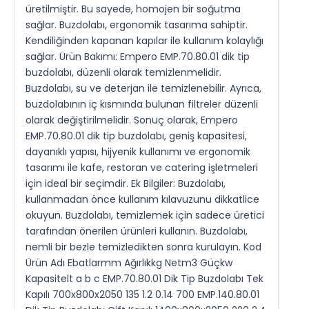
üretilmiştir. Bu sayede, homojen bir soğutma
sağlar. Buzdolabı, ergonomik tasarıma sahiptir.
Kendiliğinden kapanan kapılar ile kullanım kolaylığı
sağlar. Ürün Bakımı: Empero EMP.70.80.01 dik tip
buzdolabı, düzenli olarak temizlenmelidir.
Buzdolabı, su ve deterjan ile temizlenebilir. Ayrıca,
buzdolabının iç kısmında bulunan filtreler düzenli
olarak değiştirilmelidir. Sonuç olarak, Empero
EMP.70.80.01 dik tip buzdolabı, geniş kapasitesi,
dayanıklı yapısı, hijyenik kullanımı ve ergonomik
tasarımı ile kafe, restoran ve catering işletmeleri
için ideal bir seçimdir. Ek Bilgiler: Buzdolabı,
kullanmadan önce kullanım kılavuzunu dikkatlice
okuyun. Buzdolabı, temizlemek için sadece üretici
tarafından önerilen ürünleri kullanın. Buzdolabı,
nemli bir bezle temizledikten sonra kurulayın. Kod
Ürün Adı Ebatlarmm Ağırlıkkg Netm3 Güçkw
Kapasitelt a b c EMP.70.80.01 Dik Tip Buzdolabı Tek
Kapılı 700x800x2050 135 1.2 0.14 700 EMP.140.80.01