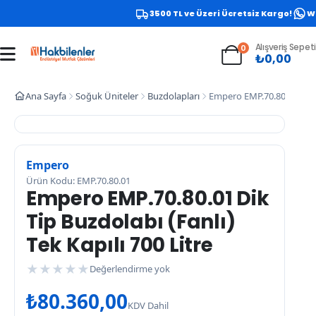
3500 TL ve Üzeri Ücretsiz Kargo!
Wha
Alışveriş Sepeti
0
₺
0,00
Ana Sayfa
Soğuk Üniteler
Buzdolapları
Empero EMP.70.80.01 Dik Ti
Empero
Ürün Kodu: EMP.70.80.01
Empero EMP.70.80.01 Dik
Tip Buzdolabı (Fanlı)
Tek Kapılı 700 Litre
★
★
★
★
★
Değerlendirme yok
₺
80.360,00
KDV Dahil