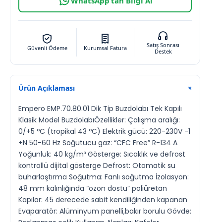
WhatsApp’tan Bilgi Al
Satış Sonrası
Güvenli Ödeme
Kurumsal Fatura
Destek
Ürün Açıklaması
+
Empero EMP.70.80.01 Dik Tip Buzdolabı Tek Kapılı
Klasik Model BuzdolabıÖzellikler: Çalışma aralığı:
0/+5 ºC (tropikal 43 ºC) Elektrik gücü: 220-230V -1
+N 50-60 Hz Soğutucu gaz: “CFC Free” R-134 A
Yoğunluk: 40 kg/m³ Gösterge: Sıcaklık ve defrost
kontrollü dijital gösterge Defrost: Otomatik su
buharlaştırma Soğutma: Fanlı soğutma İzolasyon:
48 mm kalınlığında “ozon dostu” poliüretan
Kapılar: 45 derecede sabit kendiliğinden kapanan
Evaparatör: Alüminyum panelli,bakır borulu Gövde: