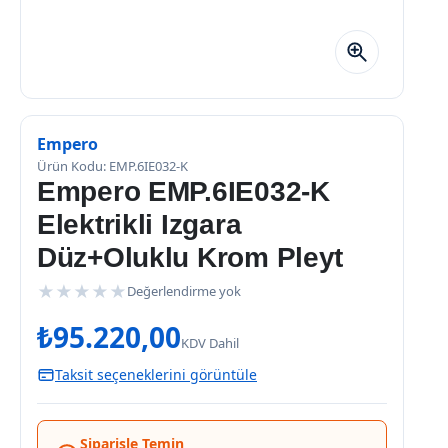
Empero
Ürün Kodu: EMP.6IE032-K
Empero EMP.6IE032-K
Elektrikli Izgara
Düz+Oluklu Krom Pleyt
★
★
★
★
★
Değerlendirme yok
₺
95.220,00
KDV Dahil
Taksit seçeneklerini görüntüle
Siparişle Temin