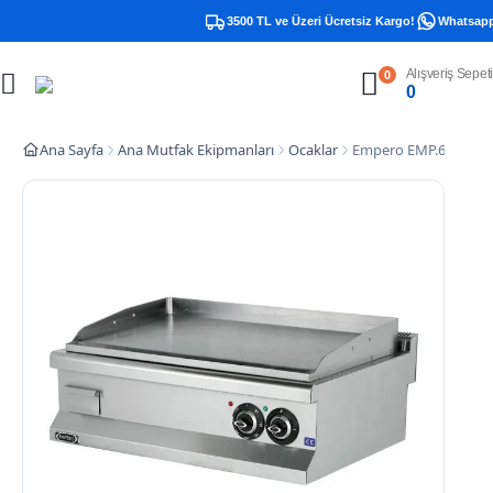
3500 TL ve Üzeri Ücretsiz Kargo!
Whatsapp D
Alışveriş Sepeti
0
0
Ana Sayfa
Ana Mutfak Ekipmanları
Ocaklar
Empero EMP.6IE032-K 