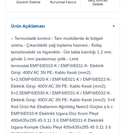
Satış Sonrası
Güvenli Ödeme
Kurumsal Fatura
Destek
Ürün Açıklaması
+
– Termostatik kontrol.- Tam modüllerde iki bölgeli
ısıtma.- Çıkarılabilir yağ toplama haznesi.- Kolay
temizlenebilir ve hijyeniktir.- Üst tabla kalınlığı 1.2 mm,
gövde 1 mm paslanmaz çelik.- Limit
termostat.EMP.6IE010-K / EMP.6IE011-K- Elektrik
Girişi: 400V AC 3N PE- Kablo Kesiti (mm2):
5×2,5EMP.6IE020-K / EMP.6IE021-K / EMP.6IE022-K-
Elektrik Girişi: 400V AC 3N PE- Kablo Kesiti (mm2):
5×2,5EMP.6IE030-K / EMP.6IE031-K / EMP.6IE032-K-
Elektrik Girişi: 400V AC 3N PE- Kablo Kesiti (mm2): 5×4
Kod Ürün Adı Ebatlarmm Ağırlıkkg Netm3 Güçkw a b c
EMP.6IE010-K Elektrikli Izgara-Düz Krom Pleyt
400x635x285 45 0.11 3.6 EMP.6IE011-K Elektrikli
Izgara-Komple Oluklu Pleyt 400x635x285 45 0.11 3.6