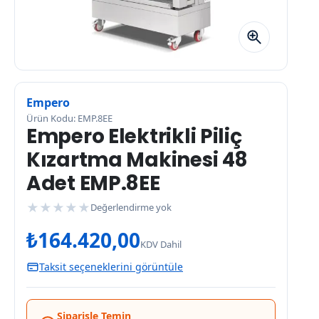
Empero
Ürün Kodu: EMP.8EE
Empero Elektrikli Piliç
Kızartma Makinesi 48
Adet EMP.8EE
★
★
★
★
★
Değerlendirme yok
₺
164.420,00
KDV Dahil
Taksit seçeneklerini görüntüle
Siparişle Temin