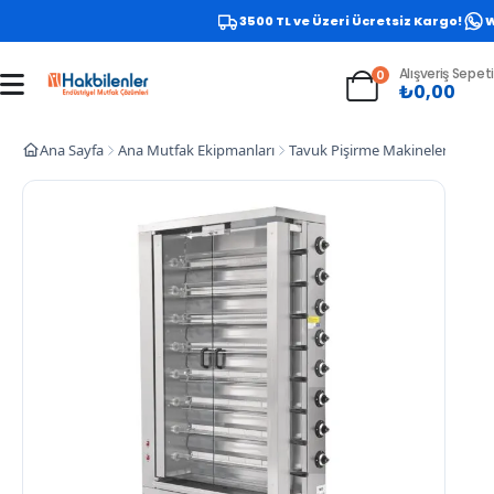
3500 TL ve Üzeri Ücretsiz Kargo!
Wh
Alışveriş Sepeti
0
₺
0,00
Ana Sayfa
Ana Mutfak Ekipmanları
Tavuk Pişirme Makineleri
Empe