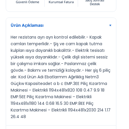
Satış Sonrası
Güvenli Ödeme
Kurumsal Fatura
Destek
Ürün Açıklaması
+
Her rezistans ayrı ayrı kontrol edilebilir.- Kapak
camları temperlidir.- Şiş ve cam kapak tutma
kulpları ısıya dayanıklı bakalittir.- Elektrik tesisatı
yüksek ısıya dayanıklıdır.- Çelik dişli sistemi sessiz
bir çalışma imkanı sağlar.- Paslanmaz çelik
gövde.- Bakımı ve temizliği kolaydır.- Her şiş 6 piliç
alır. Kod Ürün Adı Ebatlarmm Ağırlıkkg Netm3
Güçkw Kapasiteadet a b c EMP.3EE Piliç Kızartma
Makinesi – Elektrikli 1194x481x820 108 0.47 9.9 18
EMP.5EE Piliç Kızartma Makinesi – Elektrikli
1194x481x1180 144 0.68 16.5 30 EMP.8EE Piliç
Kızartma Makinesi – Elektrikli 1194x481x2030 214 1.17
26.4 48