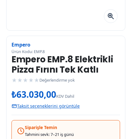
Empero
Ürün Kodu: EMP.8
Empero EMP.8 Elektrikli
Pizza Fırını Tek Katlı
★
★
★
★
★
Değerlendirme yok
₺
63.030,00
KDV Dahil
Taksit seçeneklerini görüntüle
Siparişle Temin
Tahmini sevk: 7–21 iş günü