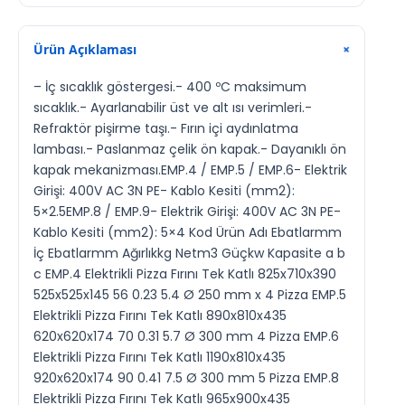
Ürün Açıklaması
+
– İç sıcaklık göstergesi.- 400 ºC maksimum
sıcaklık.- Ayarlanabilir üst ve alt ısı verimleri.-
Refraktör pişirme taşı.- Fırın içi aydınlatma
lambası.- Paslanmaz çelik ön kapak.- Dayanıklı ön
kapak mekanizması.EMP.4 / EMP.5 / EMP.6- Elektrik
Girişi: 400V AC 3N PE- Kablo Kesiti (mm2):
5×2.5EMP.8 / EMP.9- Elektrik Girişi: 400V AC 3N PE-
Kablo Kesiti (mm2): 5×4 Kod Ürün Adı Ebatlarmm
İç Ebatlarmm Ağırlıkkg Netm3 Güçkw Kapasite a b
c EMP.4 Elektrikli Pizza Fırını Tek Katlı 825x710x390
525x525x145 56 0.23 5.4 Ø 250 mm x 4 Pizza EMP.5
Elektrikli Pizza Fırını Tek Katlı 890x810x435
620x620x174 70 0.31 5.7 Ø 300 mm 4 Pizza EMP.6
Elektrikli Pizza Fırını Tek Katlı 1190x810x435
920x620x174 90 0.41 7.5 Ø 300 mm 5 Pizza EMP.8
Elektrikli Pizza Fırını Tek Katlı 965x900x435