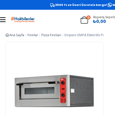
3500 TL ve Üzeri Ücretsiz Kargo!
Wha
Alışveriş Sepeti
0
₺
0,00
Ana Sayfa
Fırınlar
Pizza Fırınları
Empero EMP.8 Elektrikli Pizza Fırın