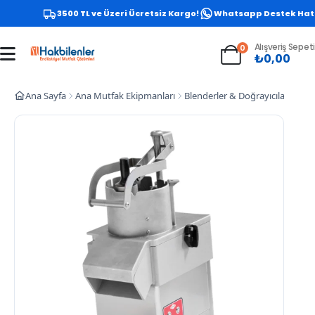
3500 TL ve Üzeri Ücretsiz Kargo!
Whatsapp Destek Hattı –
Alışveriş Sepeti
0
₺
0,00
Ana Sayfa
Ana Mutfak Ekipmanları
Blenderler & Doğrayıcılar
Seb