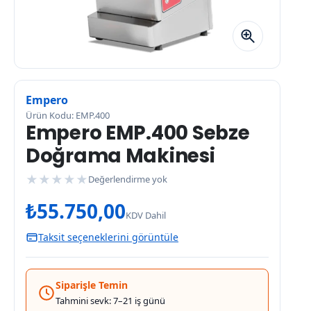
Empero
Ürün Kodu: EMP.400
Empero EMP.400 Sebze
Doğrama Makinesi
★
★
★
★
★
Değerlendirme yok
₺
55.750,00
KDV Dahil
Taksit seçeneklerini görüntüle
Siparişle Temin
Tahmini sevk: 7–21 iş günü