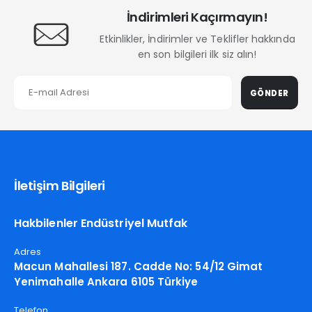
İndirimleri Kaçırmayın!
Etkinlikler, İndirimler ve Teklifler hakkında
en son bilgileri ilk siz alın!
GÖNDER
İletişim Bilgileri
Hakbilenler Endüstriyel Mutfak
Adres
Macun Mahallesi 187. Cadde No: 54/12 Gimat
Yenimahalle Ankara 6105 Türkiye
Telefon