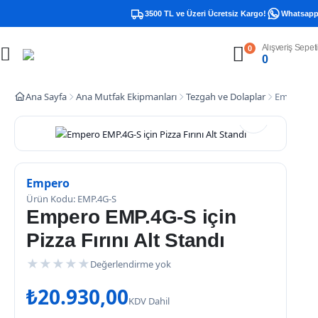
3500 TL ve Üzeri Ücretsiz Kargo!
Whatsapp D
Alışveriş Sepeti
0
0
Ana Sayfa
Ana Mutfak Ekipmanları
Tezgah ve Dolaplar
Empero EMP
Empero
Ürün Kodu: EMP.4G-S
Empero EMP.4G-S için
Pizza Fırını Alt Standı
★
★
★
★
★
Değerlendirme yok
₺
20.930,00
KDV Dahil