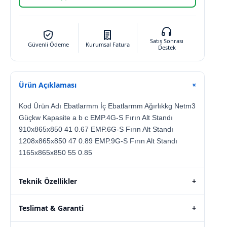
Satış Sonrası
Güvenli Ödeme
Kurumsal Fatura
Destek
Ürün Açıklaması
+
Kod Ürün Adı Ebatlarmm İç Ebatlarmm Ağırlıkkg Netm3
Güçkw Kapasite a b c EMP.4G-S Fırın Alt Standı
910x865x850 41 0.67 EMP.6G-S Fırın Alt Standı
1208x865x850 47 0.89 EMP.9G-S Fırın Alt Standı
1165x865x850 55 0.85
Teknik Özellikler
+
Teslimat & Garanti
+