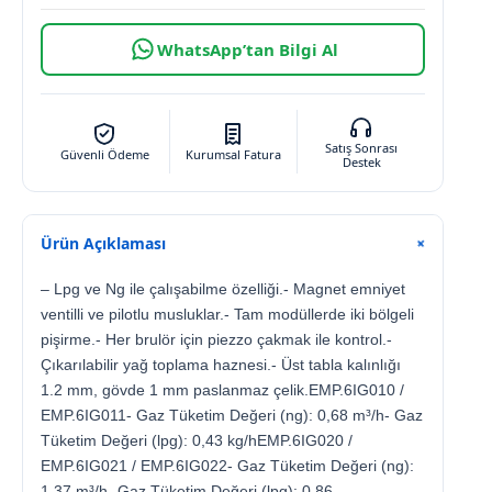
WhatsApp’tan Bilgi Al
Satış Sonrası
Güvenli Ödeme
Kurumsal Fatura
Destek
Ürün Açıklaması
+
– Lpg ve Ng ile çalışabilme özelliği.- Magnet emniyet
ventilli ve pilotlu musluklar.- Tam modüllerde iki bölgeli
pişirme.- Her brulör için piezzo çakmak ile kontrol.-
Çıkarılabilir yağ toplama haznesi.- Üst tabla kalınlığı
1.2 mm, gövde 1 mm paslanmaz çelik.EMP.6IG010 /
EMP.6IG011- Gaz Tüketim Değeri (ng): 0,68 m³/h- Gaz
Tüketim Değeri (lpg): 0,43 kg/hEMP.6IG020 /
EMP.6IG021 / EMP.6IG022- Gaz Tüketim Değeri (ng):
1,37 m³/h- Gaz Tüketim Değeri (lpg): 0,86