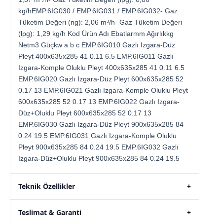
kg/hEMP.6IG030 / EMP.6IG031 / EMP.6IG032- Gaz
Tüketim Değeri (ng): 2,06 m³/h- Gaz Tüketim Değeri
(lpg): 1,29 kg/h Kod Ürün Adı Ebatlarmm Ağırlıkkg
Netm3 Güçkw a b c EMP.6IG010 Gazlı Izgara-Düz
Pleyt 400x635x285 41 0.11 6.5 EMP.6IG011 Gazlı
Izgara-Komple Oluklu Pleyt 400x635x285 41 0.11 6.5
EMP.6IG020 Gazlı Izgara-Düz Pleyt 600x635x285 52
0.17 13 EMP.6IG021 Gazlı Izgara-Komple Oluklu Pleyt
600x635x285 52 0.17 13 EMP.6IG022 Gazlı Izgara-
Düz+Oluklu Pleyt 600x635x285 52 0.17 13
EMP.6IG030 Gazlı Izgara-Düz Pleyt 900x635x285 84
0.24 19.5 EMP.6IG031 Gazlı Izgara-Komple Oluklu
Pleyt 900x635x285 84 0.24 19.5 EMP.6IG032 Gazlı
Izgara-Düz+Oluklu Pleyt 900x635x285 84 0.24 19.5
Teknik Özellikler
+
Teslimat & Garanti
+