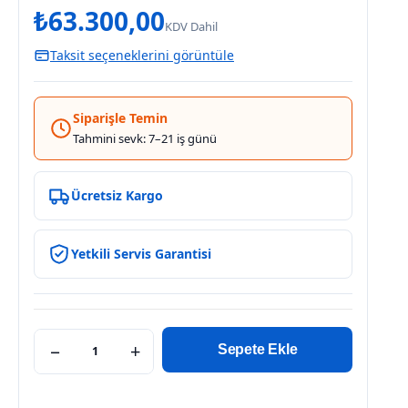
₺
63.300,00
KDV Dahil
Taksit seçeneklerini görüntüle
Siparişle Temin
Tahmini sevk: 7–21 iş günü
Ücretsiz Kargo
Yetkili Servis Garantisi
−
+
Sepete Ekle