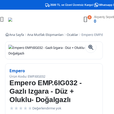
3500 TL ve Üzeri Ücretsiz Kargo!
Whatsapp Des
Alışveriş Sepeti
0
0
Ana Sayfa
Ana Mutfak Ekipmanları
Ocaklar
Empero EMP.6IG032 – G
Empero
Ürün Kodu: EMP.6IG032
Empero EMP.6IG032 -
Gazlı Izgara - Düz +
Oluklu- Doğalgazlı
★
★
★
★
★
Değerlendirme yok