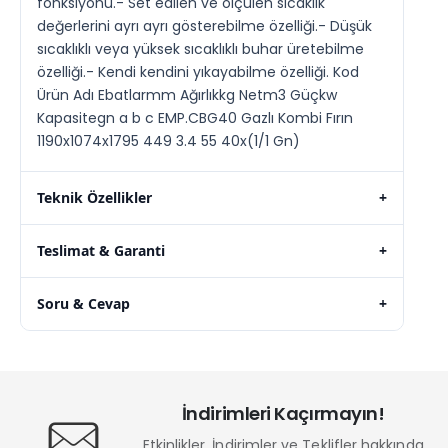
fonksiyonu.- Set edilen ve ölçülen sıcaklık
değerlerini ayrı ayrı gösterebilme özelliği.- Düşük
sıcaklıklı veya yüksek sıcaklıklı buhar üretebilme
özelliği.- Kendi kendini yıkayabilme özelliği. Kod
Ürün Adı Ebatlarmm Ağırlıkkg Netm3 Güçkw
Kapasitegn a b c EMP.CBG40 Gazlı Kombi Fırın
1190x1074x1795 449 3.4 55 40x(1/1 Gn)
Teknik Özellikler
+
Teslimat & Garanti
+
Soru & Cevap
+
İndirimleri Kaçırmayın!
Etkinlikler, İndirimler ve Teklifler hakkında