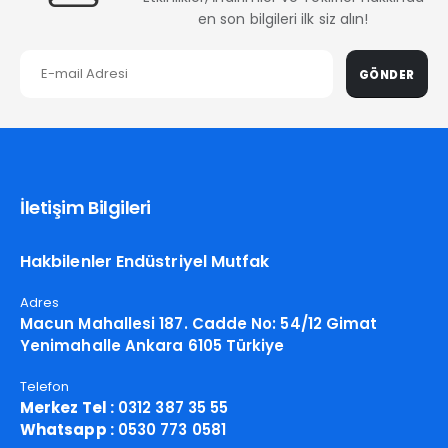
en son bilgileri ilk siz alın!
GÖNDER
İletişim Bilgileri
Hakbilenler Endüstriyel Mutfak
Adres
Macun Mahallesi 187. Cadde No: 54/12 Gimat
Yenimahalle Ankara 6105 Türkiye
Telefon
Merkez Tel :
0312 387 35 55
Whatsapp :
0530 773 0581