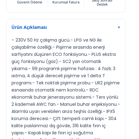
Satış Sonrası
Güvenli Ödeme
Kurumsal Fatura
Destek
Ürün Açıklaması
+
– 230V 50 Hz çalışma gücü.- LPG ve NG ile
çalışabilme özelliği.- Pişirme sırasında enerji
sarfiyatını düşüren ECO fonksiyonu.- PLUS ekstra
güç fonksiyonu (gaz).- SC2 yarı otomatik
yıkama.- 99 programlı pişirme hafızası : 4 fazlı; 3
ısıtma, 4 düşük dereceli pişirme ve 1 delta T
programı.- Tek noktalı pişirme probu.- UR2 pişirme
esnasında otomatik nem kontrolü.- RDC
ekonomik buhar jenerasyonu sistemi.- Ters yönlü
2 kademeli AWC fan.- Manuel buhar enjeksiyonu.-
Alarmla uyarı verebilen arıza teşhis özelliği.- IPX5
koruma derecesi.- Çift temperli camlı kapı.- 304
kalite paslanmaz dış gövde, 316 kalite fırın iç
yapısı.- Kapalı kapı ile fırın içi soğutma