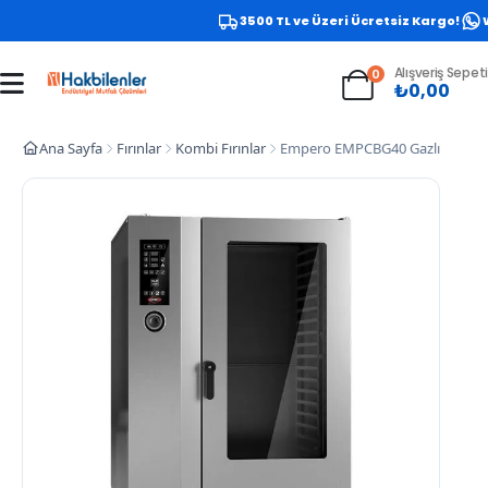
3500 TL ve Üzeri Ücretsiz Kargo!
Wh
Alışveriş Sepeti
0
₺
0,00
Ana Sayfa
Fırınlar
Kombi Fırınlar
Empero EMPCBG40 Gazlı Kombi Fı