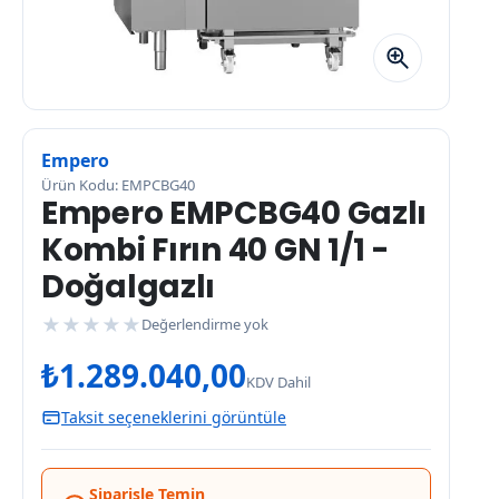
Empero
Ürün Kodu: EMPCBG40
Empero EMPCBG40 Gazlı
Kombi Fırın 40 GN 1/1 -
Doğalgazlı
★
★
★
★
★
Değerlendirme yok
₺
1.289.040,00
KDV Dahil
Taksit seçeneklerini görüntüle
Siparişle Temin