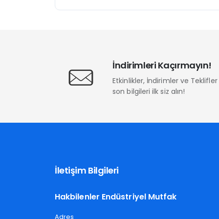
İndirimleri Kaçırmayın!
Etkinlikler, İndirimler ve Teklifl
son bilgileri ilk siz alın!
İletişim Bilgileri
Hakbilenler Endüstriyel Mutfak
Adres