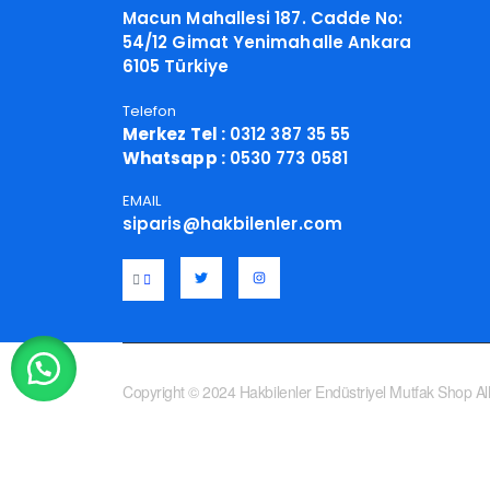
Macun Mahallesi 187. Cadde No:
54/12 Gimat Yenimahalle Ankara
6105 Türkiye
Telefon
Merkez Tel :
0312 387 35 55
Whatsapp :
0530 773 0581
EMAIL
siparis@hakbilenler.com
Copyright © 2024 Hakbilenler Endüstriyel Mutfak Shop All