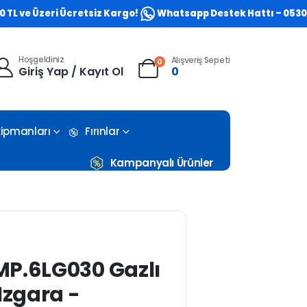
e Üzeri Ücretsiz Kargo!
Whatsapp Destek Hattı – 0530 773 0
Hoşgeldiniz
Alışveriş Sepeti
0
Giriş Yap / Kayıt Ol
0
Ekipmanları
Fırınlar
Kampanyalı Ürünler
P.6LG030 Gazlı
Izgara -