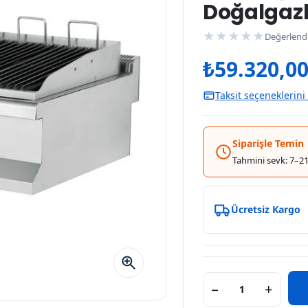
Doğalgazl
★
★
★
★
★
Değerlend
₺
59.320,0
Taksit seçeneklerini
Siparişle Temin
Tahmini sevk: 7–21
Ücretsiz Kargo
−
+