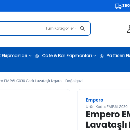
3500 TL v
Tüm Kategoriler
 Ekipmanları
Cafe & Bar Ekipmanları
Pattiseri 
o EMP.6LG030 Gazlı Lavataşlı Izgara – Doğalgazlı
Empero
Ürün Kodu: EMP.6LG030
Empero EM
Lavataşlı 