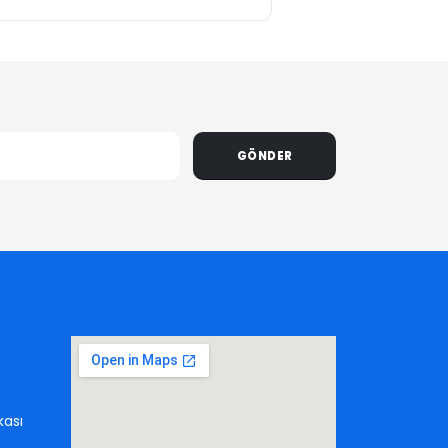
GÖNDER
kası