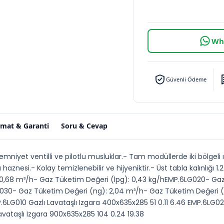
Wha
Güvenli Ödeme
imat & Garanti
Soru & Cevap
emniyet ventilli ve pilotlu musluklar.- Tam modüllerde iki bölgeli ı
a haznesi.- Kolay temizlenebilir ve hijyeniktir.- Üst tabla kalınlı
 0,68 m³/h- Gaz Tüketim Değeri (lpg): 0,43 kg/hEMP.6LG020- Gaz
030- Gaz Tüketim Değeri (ng): 2,04 m³/h- Gaz Tüketim Değeri (lp
LG010 Gazlı Lavataşlı Izgara 400x635x285 51 0.11 6.46 EMP.6LG020
avataşlı Izgara 900x635x285 104 0.24 19.38