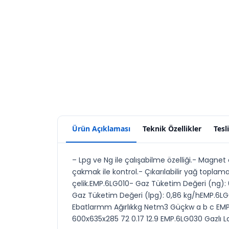
Ürün Açıklaması
Teknik Özellikler
Tesl
– Lpg ve Ng ile çalışabilme özelliği.- Magnet 
çakmak ile kontrol.- Çıkarılabilir yağ toplam
çelik.EMP.6LG010- Gaz Tüketim Değeri (ng):
Gaz Tüketim Değeri (lpg): 0,86 kg/hEMP.6LG
Ebatlarmm Ağırlıkkg Netm3 Güçkw a b c EMP.6
600x635x285 72 0.17 12.9 EMP.6LG030 Gazlı L