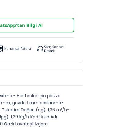
tsApp’tan Bilgi Al
Satış Sonrası
Kurumsal Fatura
Destek
sıtma.- Her brulör için piezzo
ğı 1.2 mm, gövde 1 mm paslanmaz
 Tüketim Değeri (ng): 1,36 m³/h-
g): 1,29 kg/h Kod Ürün Adı
 Gazlı Lavataşlı Izgara