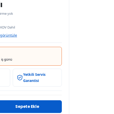
ı
irme yok
0
KDV Dahil
 görüntüle
 iş günü
Yetkili Servis
Garantisi
Sepete Ekle