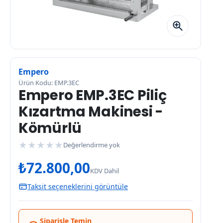
Empero
Ürün Kodu: EMP.3EC
Empero EMP.3EC Piliç
Kızartma Makinesi -
Kömürlü
★
★
★
★
★
Değerlendirme yok
₺
72.800,00
KDV Dahil
Taksit seçeneklerini görüntüle
Siparişle Temin