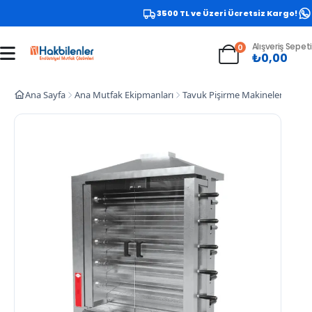
3500 TL ve Üzeri Ücretsiz Kargo!
W
Alışveriş Sepeti
0
₺
0,00
Ana Sayfa
Ana Mutfak Ekipmanları
Tavuk Pişirme Makineleri
Empe