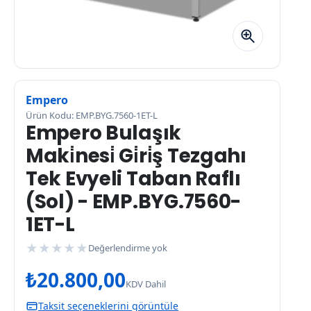
Empero
Ürün Kodu: EMP.BYG.7560-1ET-L
Empero Bulaşık
Maki̇nesi̇ Gi̇ri̇ş Tezgahı
Tek Evyeli Taban Raflı
(Sol) - EMP.BYG.7560-
1ET-L
★
★
★
★
★
Değerlendirme yok
₺
20.800,00
KDV Dahil
Taksit seçeneklerini görüntüle