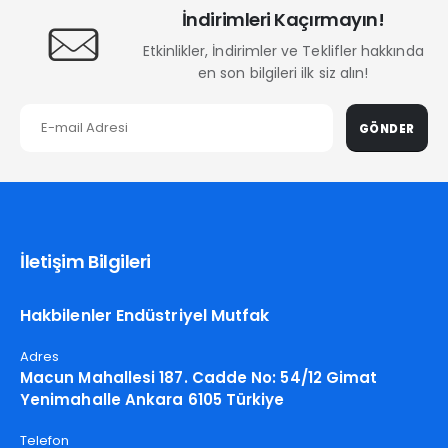
İndirimleri Kaçırmayın!
Etkinlikler, İndirimler ve Teklifler hakkında
en son bilgileri ilk siz alın!
GÖNDER
İletişim Bilgileri
Hakbilenler Endüstriyel Mutfak
Adres
Macun Mahallesi 187. Cadde No: 54/12 Gimat
Yenimahalle Ankara 6105 Türkiye
Telefon