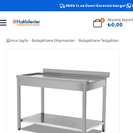
3500 TL ve Üzeri Ücretsiz Kargo!
W
Alışveriş Sepeti
0
₺
0,00
Ana Sayfa
Bulaşıkhane Ekipmanları
Bulaşıkhane Tezgahları
Empero