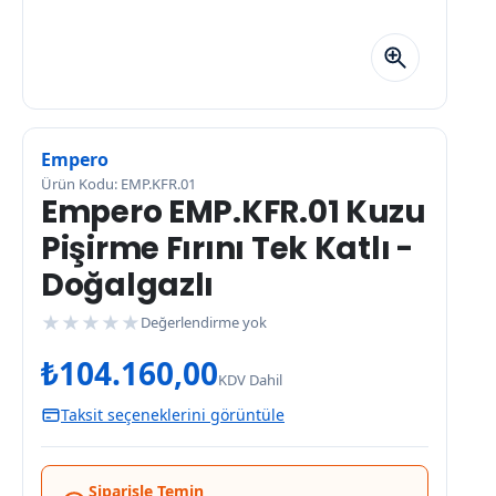
Empero
Ürün Kodu: EMP.KFR.01
Empero EMP.KFR.01 Kuzu
Pişirme Fırını Tek Katlı -
Doğalgazlı
★
★
★
★
★
Değerlendirme yok
₺
104.160,00
KDV Dahil
Taksit seçeneklerini görüntüle
Siparişle Temin