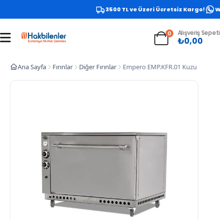
3500 TL ve Üzeri Ücretsiz Kargo!
Wha
Alışveriş Sepeti
0
₺
0,00
Ana Sayfa
Fırınlar
Diğer Fırınlar
Empero EMP.KFR.01 Kuzu Pişirme Fı