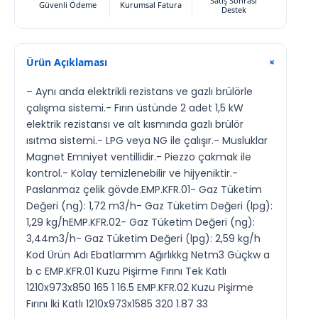
Satış Sonrası
Güvenli Ödeme
Kurumsal Fatura
Destek
Ürün Açıklaması
+
– Aynı anda elektrikli rezistans ve gazlı brülörle
çalışma sistemi.- Fırın üstünde 2 adet 1,5 kW
elektrik rezistansı ve alt kısmında gazlı brülör
ısıtma sistemi.- LPG veya NG ile çalışır.- Musluklar
Magnet Emniyet ventillidir.- Piezzo çakmak ile
kontrol.- Kolay temizlenebilir ve hijyeniktir.-
Paslanmaz çelik gövde.EMP.KFR.01- Gaz Tüketim
Değeri (ng): 1,72 m3/h- Gaz Tüketim Değeri (lpg):
1,29 kg/hEMP.KFR.02- Gaz Tüketim Değeri (ng):
3,44m3/h- Gaz Tüketim Değeri (lpg): 2,59 kg/h
Kod Ürün Adı Ebatlarmm Ağırlıkkg Netm3 Güçkw a
b c EMP.KFR.01 Kuzu Pişirme Fırını Tek Katlı
1210x973x850 165 1 16.5 EMP.KFR.02 Kuzu Pişirme
Fırını İki Katlı 1210x973x1585 320 1.87 33