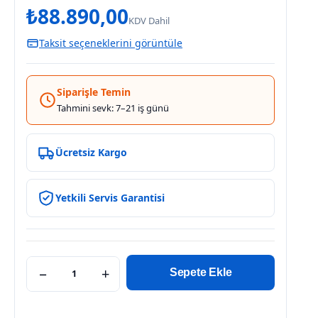
₺
88.890,00
KDV Dahil
Taksit seçeneklerini görüntüle
Siparişle Temin
Tahmini sevk: 7–21 iş günü
Ücretsiz Kargo
Yetkili Servis Garantisi
−
+
Sepete Ekle