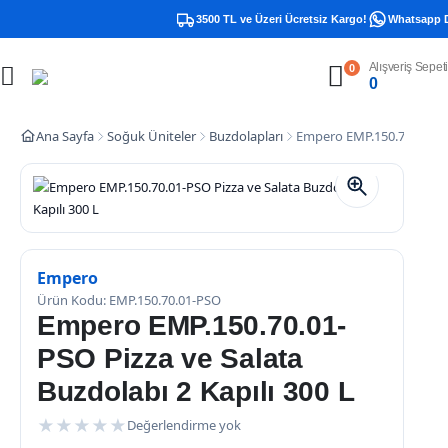
3500 TL ve Üzeri Ücretsiz Kargo!
Whatsapp Des
Alışveriş Sepeti
0
0
Ana Sayfa
Soğuk Üniteler
Buzdolapları
Empero EMP.150.70.01-PSO 
Empero
Ürün Kodu: EMP.150.70.01-PSO
Empero EMP.150.70.01-
PSO Pizza ve Salata
Buzdolabı 2 Kapılı 300 L
★
★
★
★
★
Değerlendirme yok