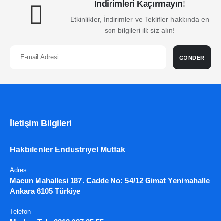
İndirimleri Kaçırmayın!
Etkinlikler, İndirimler ve Teklifler hakkında en
son bilgileri ilk siz alın!
GÖNDER
İletişim Bilgileri
Hakbilenler Endüstriyel Mutfak
Adres
Macun Mahallesi 187. Cadde No: 54/12 Gimat Yenimahalle
Ankara 6105 Türkiye
Telefon