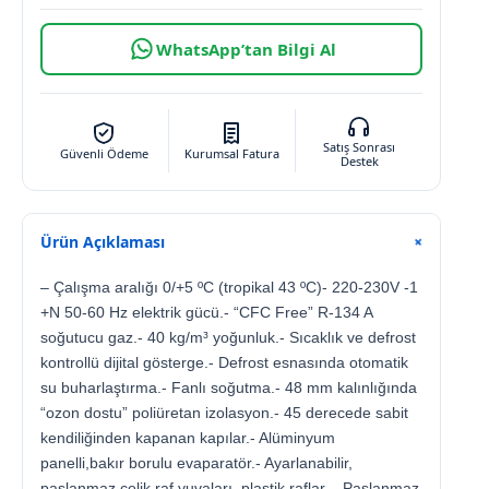
WhatsApp’tan Bilgi Al
Satış Sonrası
Güvenli Ödeme
Kurumsal Fatura
Destek
Ürün Açıklaması
+
– Çalışma aralığı 0/+5 ºC (tropikal 43 ºC)- 220-230V -1
+N 50-60 Hz elektrik gücü.- “CFC Free” R-134 A
soğutucu gaz.- 40 kg/m³ yoğunluk.- Sıcaklık ve defrost
kontrollü dijital gösterge.- Defrost esnasında otomatik
su buharlaştırma.- Fanlı soğutma.- 48 mm kalınlığında
“ozon dostu” poliüretan izolasyon.- 45 derecede sabit
kendiliğinden kapanan kapılar.- Alüminyum
panelli,bakır borulu evaparatör.- Ayarlanabilir,
paslanmaz çelik raf yuvaları, plastik raflar..- Paslanmaz