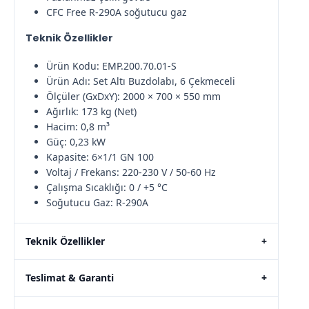
CFC Free R-290A soğutucu gaz
Teknik Özellikler
Ürün Kodu: EMP.200.70.01-S
Ürün Adı: Set Altı Buzdolabı, 6 Çekmeceli
Ölçüler (GxDxY): 2000 × 700 × 550 mm
Ağırlık: 173 kg (Net)
Hacim: 0,8 m³
Güç: 0,23 kW
Kapasite: 6×1/1 GN 100
Voltaj / Frekans: 220-230 V / 50-60 Hz
Çalışma Sıcaklığı: 0 / +5 °C
Soğutucu Gaz: R-290A
Teknik Özellikler
+
Teslimat & Garanti
+