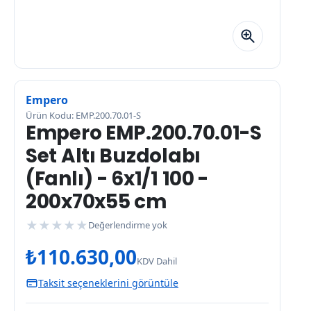
Empero
Ürün Kodu: EMP.200.70.01-S
Empero EMP.200.70.01-S
Set Altı Buzdolabı
(Fanlı) - 6x1/1 100 -
200x70x55 cm
★
★
★
★
★
Değerlendirme yok
₺
110.630,00
KDV Dahil
Taksit seçeneklerini görüntüle