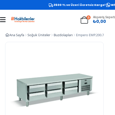
3500 TL ve Üzeri Ücretsiz Kargo!
Wha
Alışveriş Sepeti
0
₺
0,00
Ana Sayfa
Soğuk Üniteler
Buzdolapları
Empero EMP.200.70.01-S Se