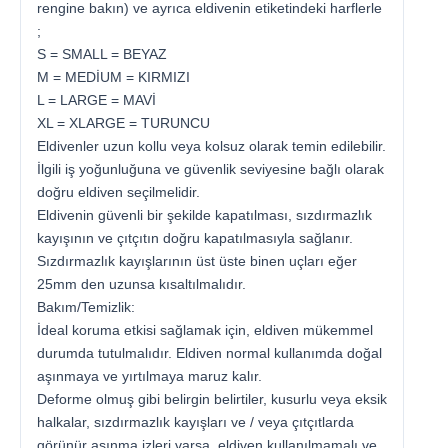
rengine bakın) ve ayrıca eldivenin etiketindeki harflerle
;
S = SMALL = BEYAZ
M = MEDİUM = KIRMIZI
L = LARGE = MAVİ
XL = XLARGE = TURUNCU
Eldivenler uzun kollu veya kolsuz olarak temin edilebilir.
İlgili iş yoğunluğuna ve güvenlik seviyesine bağlı olarak
doğru eldiven seçilmelidir.
Eldivenin güvenli bir şekilde kapatılması, sızdırmazlık
kayışının ve çıtçıtın doğru kapatılmasıyla sağlanır.
Sızdırmazlık kayışlarının üst üste binen uçları eğer
25mm den uzunsa kısaltılmalıdır.
Bakım/Temizlik:
İdeal koruma etkisi sağlamak için, eldiven mükemmel
durumda tutulmalıdır. Eldiven normal kullanımda doğal
aşınmaya ve yırtılmaya maruz kalır.
Deforme olmuş gibi belirgin belirtiler, kusurlu veya eksik
halkalar, sızdırmazlık kayışları ve / veya çıtçıtlarda
görünür aşınma izleri varsa, eldiven kullanılmamalı ve