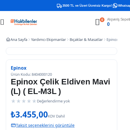
3500 TL ve Üzeri Ücretsiz Kargo!
Whatsapp 
Alışveriş Sepeti
0
0
Ana Sayfa
Yardımcı Ekipmanlar
Bıçaklar & Masatlar
Epinox Çelik E
Epinox
Ürün Kodu: 8404000120
Epinox Çelik Eldiven Mavi
(L) ( EL-M3L )
★
★
★
★
★
Değerlendirme yok
₺
3.455,00
KDV Dahil
Taksit seçeneklerini görüntüle