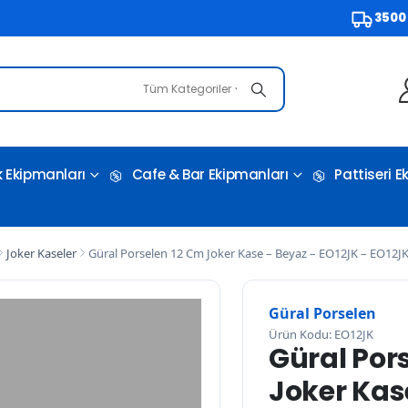
3500 TL ve
Tüm Kategoriler
 Ekipmanları
Cafe & Bar Ekipmanları
Pattiseri 
Joker Kaseler
Güral Porselen 12 Cm Joker Kase – Beyaz – EO12JK – EO12J
Güral Porselen
Ürün Kodu: EO12JK
Güral Por
Joker Kas