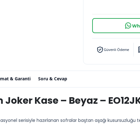
Wha
Güvenli Ödeme
imat & Garanti
Soru & Cevap
m Joker Kase – Beyaz – EO12J
rnasyonel serisiyle hazırlanan sofralar baştan aşağı kusursuzluğu t