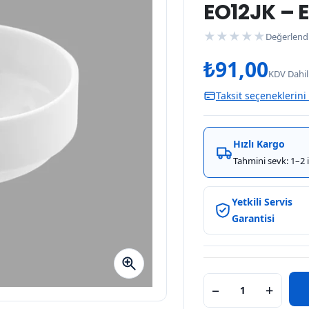
EO12JK – 
★
★
★
★
★
Değerlend
₺
91,00
KDV Dahil
Taksit seçeneklerini
Hızlı Kargo
Tahmini sevk: 1–2 
Yetkili Servis
Garantisi
−
+