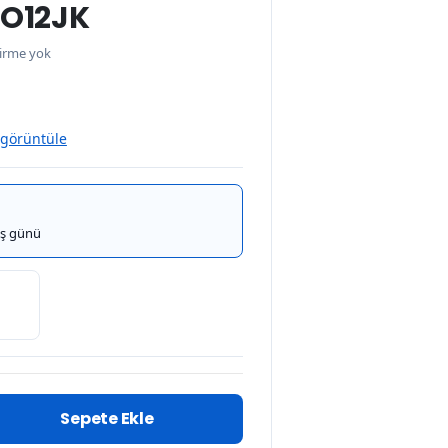
EO12JK
irme yok
 görüntüle
iş günü
Sepete Ekle