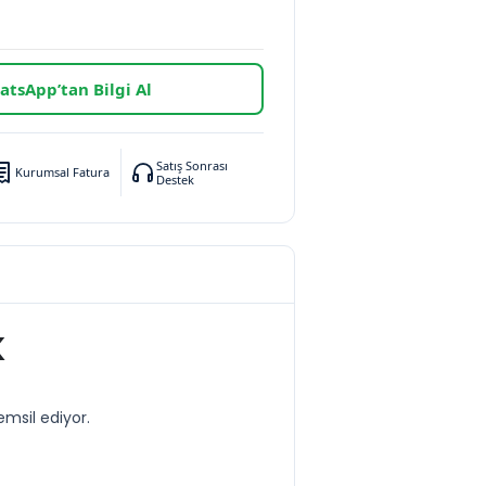
tsApp’tan Bilgi Al
Satış Sonrası
Kurumsal Fatura
Destek
K
emsil ediyor.