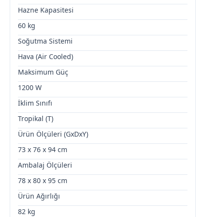
Hazne Kapasitesi
60 kg
Soğutma Sistemi
Hava (Air Cooled)
Maksimum Güç
1200 W
İklim Sınıfı
Tropikal (T)
Ürün Ölçüleri (GxDxY)
73 x 76 x 94 cm
Ambalaj Ölçüleri
78 x 80 x 95 cm
Ürün Ağırlığı
82 kg