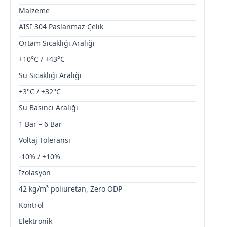
Malzeme
AISI 304 Paslanmaz Çelik
Ortam Sıcaklığı Aralığı
+10°C / +43°C
Su Sıcaklığı Aralığı
+3°C / +32°C
Su Basıncı Aralığı
1 Bar – 6 Bar
Voltaj Toleransı
-10% / +10%
İzolasyon
42 kg/m³ poliüretan, Zero ODP
Kontrol
Elektronik