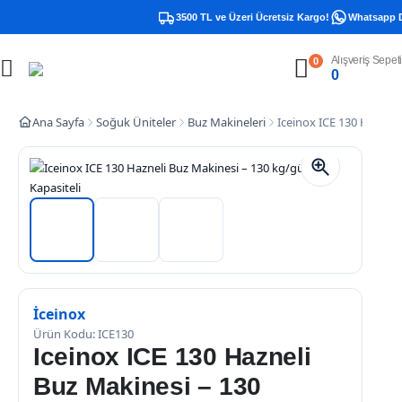
3500 TL ve Üzeri Ücretsiz Kargo!
Whatsapp Dest
Alışveriş Sepeti
0
0
Ana Sayfa
Soğuk Üniteler
Buz Makineleri
Iceinox ICE 130 Hazneli
İceinox
Ürün Kodu: ICE130
Iceinox ICE 130 Hazneli
Buz Makinesi – 130