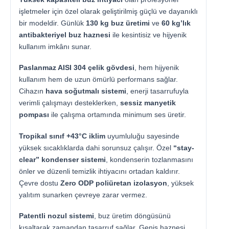
işletmeler için özel olarak geliştirilmiş güçlü ve dayanıklı
bir modeldir. Günlük
130 kg buz üretimi
ve
60 kg’lık
antibakteriyel buz haznesi
ile kesintisiz ve hijyenik
kullanım imkânı sunar.
Paslanmaz AISI 304 çelik gövdesi
, hem hijyenik
kullanım hem de uzun ömürlü performans sağlar.
Cihazın
hava soğutmalı sistemi
, enerji tasarrufuyla
verimli çalışmayı desteklerken,
sessiz manyetik
pompası
ile çalışma ortamında minimum ses üretir.
Tropikal sınıf +43°C iklim
uyumluluğu sayesinde
yüksek sıcaklıklarda dahi sorunsuz çalışır. Özel
“stay-
clear” kondenser sistemi
, kondenserin tozlanmasını
önler ve düzenli temizlik ihtiyacını ortadan kaldırır.
Çevre dostu
Zero ODP poliüretan izolasyon
, yüksek
yalıtım sunarken çevreye zarar vermez.
Patentli nozul sistemi
, buz üretim döngüsünü
kısaltarak zamandan tasarruf sağlar. Geniş haznesi,