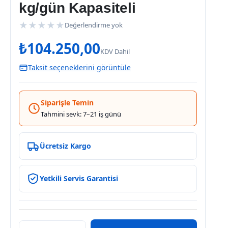
kg/gün Kapasiteli
★
★
★
★
★
Değerlendirme yok
₺
104.250,00
KDV Dahil
Taksit seçeneklerini görüntüle
Siparişle Temin
Tahmini sevk: 7–21 iş günü
Ücretsiz Kargo
Yetkili Servis Garantisi