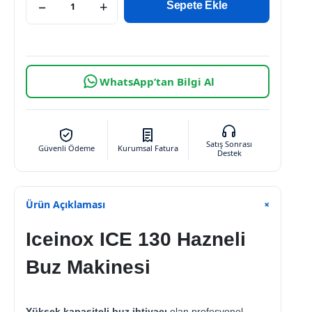
−
+
Sepete Ekle
WhatsApp’tan Bilgi Al
Satış Sonrası
Güvenli Ödeme
Kurumsal Fatura
Destek
Ürün Açıklaması
+
Iceinox ICE 130 Hazneli
Buz Makinesi
Yüksek kapasiteli buz ihtiyacı
olan profesyonel